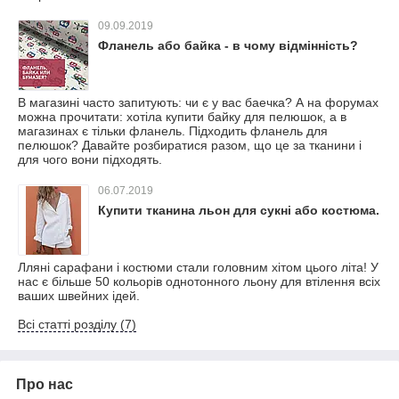
09.09.2019
Фланель або байка - в чому відмінність?
В магазині часто запитують: чи є у вас баечка? А на форумах
можна прочитати: хотіла купити байку для пелюшок, а в
магазинах є тільки фланель. Підходить фланель для
пелюшок? Давайте розбиратися разом, що це за тканини і
для чого вони підходять.
06.07.2019
Купити тканина льон для сукні або костюма.
Лляні сарафани і костюми стали головним хітом цього літа! У
нас є більше 50 кольорів однотонного льону для втілення всіх
ваших швейних ідей.
Всі статті розділу (7)
Про нас