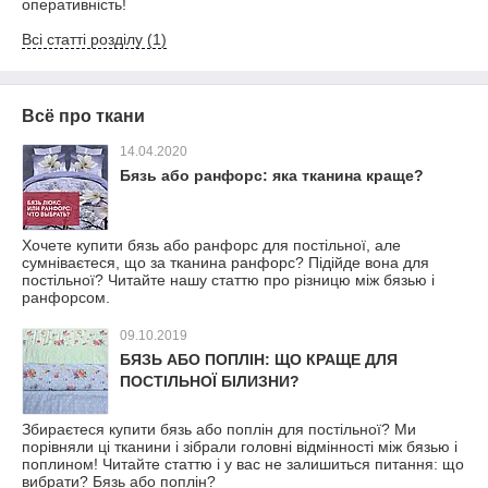
оперативність!
Всі статті розділу (1)
Всё про ткани
14.04.2020
Бязь або ранфорс: яка тканина краще?
Хочете купити бязь або ранфорс для постільної, але
сумніваєтеся, що за тканина ранфорс? Підійде вона для
постільної? Читайте нашу статтю про різницю між бязью і
ранфорсом.
09.10.2019
БЯЗЬ АБО ПОПЛІН: ЩО КРАЩЕ ДЛЯ
ПОСТІЛЬНОЇ БІЛИЗНИ?
Збираєтеся купити бязь або поплін для постільної? Ми
порівняли ці тканини і зібрали головні відмінності між бязью і
поплином! Читайте статтю і у вас не залишиться питання: що
вибрати? Бязь або поплін?