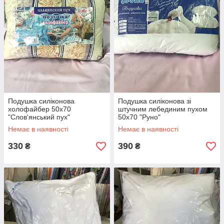
Подушка силіконова
Подушка силіконова зі
холофайбер 50х70
штучним лебединим пухом
"Слов'янський пух"
50х70 "Руно"
Немає в наявності
Немає в наявності
330
390
₴
₴