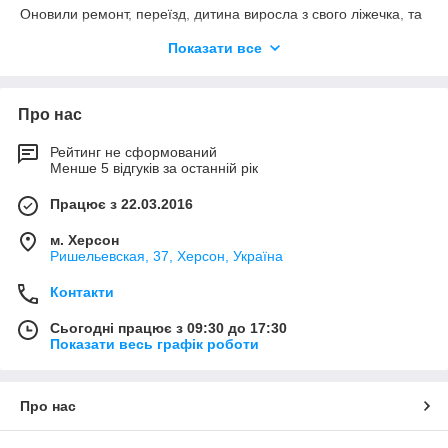
Оновили ремонт, переїзд, дитина виросла з свого ліжечка, та
й просто хочеться чогось новенького - ми біжимо за
новим
Показати все
постільною комплектом
. Це найпростіший спосіб освіжити
інтер'єр і порадувати себе.
В нашому магазині тканин є комплекти будь-яких забарвлень:
Про нас
з квітами для жінок і в клітку для чоловіків, є яскраві
комплекти, а є в спокійних тонах.
Рейтинг не сформований
Всі стандартні розміри постільної білизни є на
Менше 5 відгуків за останній рік
наших полицях:
Працює з 22.03.2016
полуторний
двоспальний
м. Херсон
Ришельевская, 37, Херсон, Україна
євро
king size
Контакти
сімейний.
Сьогодні працює з 09:30 до 17:30
Показати весь графік роботи
Допоможемо підібрати комплект для постелі під ваш
розмір, колір і смак!
Подушки і ковдри - наступне, що регулярно
Про нас
оновлюється
Всі подушки і ковдри в нашому магазині текстилю -