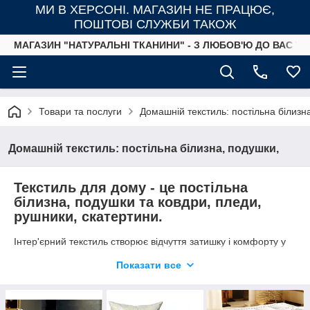
МИ В ХЕРСОНІ. МАГАЗИН НЕ ПРАЦЮЄ,
ПОШТОВІ СЛУЖБИ ТАКОЖ
МАГАЗИН "НАТУРАЛЬНІ ТКАНИНИ" - З ЛЮБОВ'Ю ДО ВАС ТА
Товари та послуги
Домашній текстиль: постільна білизн
Домашній текстиль: постільна білизна, подушки,
Текстиль для дому - це постільна
білизна, подушки та ковдри, пледи,
рушники, скатертини.
Інтер'єрний текстиль створює відчуття затишку і комфорту у
нашому домі. Особливо приємно, коли домашній текстиль
Показати все
виготовлений з натуральних тканин: бавовни або льону. Тому
запрошуємо вас у наш світ текстилю для дому!