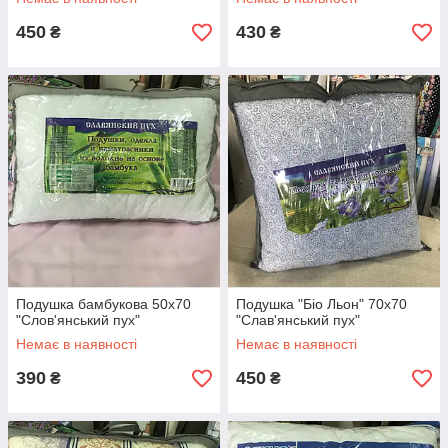
450
430
₴
₴
Подушка бамбукова 50х70
Подушка "Біо Льон" 70х70
"Слов'янський пух"
"Слав'янський пух"
Немає в наявності
Немає в наявності
390
450
₴
₴