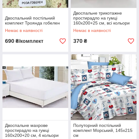
Двоспальне трикотажне
Двоспальний постільний
простирадло на гумці
комплект Троянда гобелен
160х200+25 см, всі кольори
Немає в наявності
Немає в наявності
690
370
₴/комплект
₴
Двоспальне махрове
Полуторний постільний
простирадло на гумці
комплект Морський, 145х215
160х200+20 см, 4 кольори
см