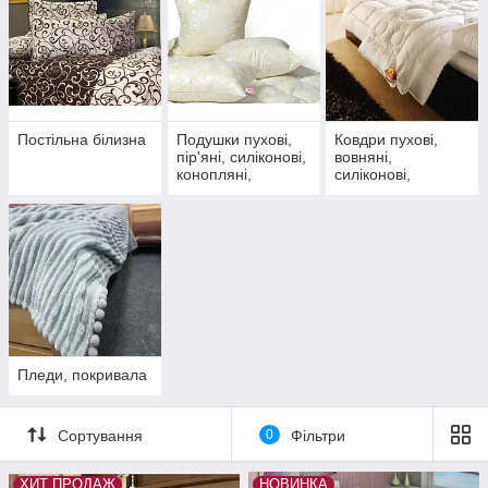
Постільна білизна
Подушки пухові,
Ковдри пухові,
пір'яні, силіконові,
вовняні,
конопляні,
силіконові,
бамбукові, шовкові
конопляні,
бамбукові
Пледи, покривала
Сортування
0
Фільтри
ХИТ ПРОДАЖ
НОВИНКА