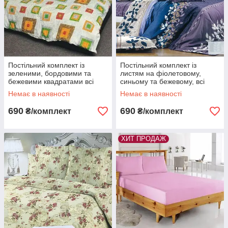
Постільний комплект із
Постільний комплект із
зеленими, бордовими та
листям на фіолетовому,
бежевими квадратами всі
синьому та бежевому, всі
розміри
розміри
Немає в наявності
Немає в наявності
690
690
₴/комплект
₴/комплект
ХИТ ПРОДАЖ