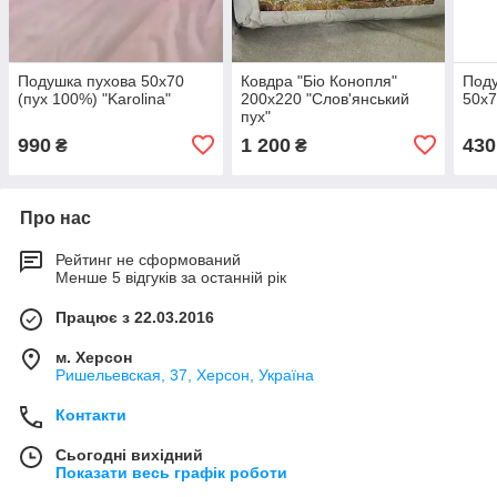
Подушка пухова 50х70
Ковдра "Біо Конопля"
Поду
(пух 100%) "Karolina"
200х220 "Слов'янський
50х7
пух"
990
1 200
430
₴
₴
Про нас
Рейтинг не сформований
Менше 5 відгуків за останній рік
Працює з 22.03.2016
м. Херсон
Ришельевская, 37, Херсон, Україна
Контакти
Сьогодні вихідний
Показати весь графік роботи