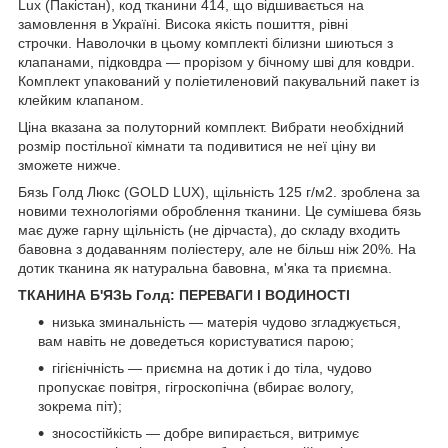
Lux (Пакістан), код тканини 414, що відшивається на
замовлення в Україні. Висока якість пошиття, рівні
строчки. Наволочки в цьому комплекті білизни шиються з
клапанами, підковдра — прорізом у бічному шві для ковдри.
Комплект упакований у поліетиленовий пакувальний пакет із
клейким клапаном.
Ціна вказана за полуторний комплект. Вибрати необхідний
розмір постільної кімнати та подивитися не неї ціну ви
зможете нижче.
Бязь Голд Люкс (GOLD LUX), щільність 125 г/м2. зроблена за
новими технологіями оброблення тканини. Це сумішева бязь
має дуже гарну щільність (не дірчаста), до складу входить
бавовна з додаванням поліестеру, але не більш ніж 20%. На
дотик тканина як натуральна бавовна, м'яка та приємна.
ТКАНИНА Б'ЯЗЬ Голд: ПЕРЕВАГИ І ВОДИНОСТІ
низька зминальність — матерія чудово згладжується,
вам навіть не доведеться користуватися парою;
гігієнічність — приємна на дотик і до тіла, чудово
пропускає повітря, гігроскопічна (вбирає вологу,
зокрема піт);
зносостійкість — добре випирається, витримує