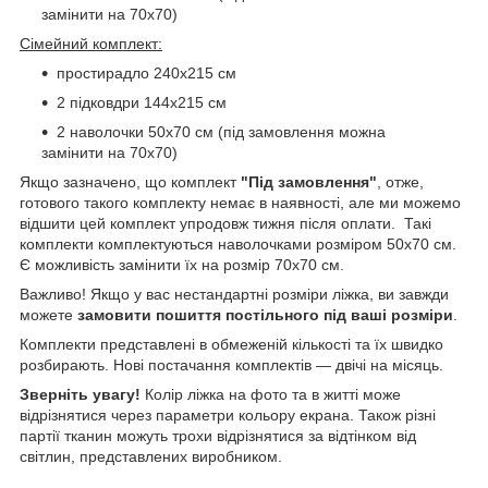
замінити на 70х70)
Сімейний комплект:
простирадло 240х215 см
2 підковдри 144х215 см
2 наволочки 50х70 см (під замовлення можна
замінити на 70х70)
Якщо зазначено, що комплект
"Під замовлення"
, отже,
готового такого комплекту немає в наявності, але ми можемо
відшити цей комплект упродовж тижня після оплати.
Такі
комплекти комплектуються наволочками розміром 50х70 см.
Є можливість замінити їх на розмір 70х70 см.
Важливо! Якщо у вас нестандартні розміри ліжка, ви завжди
можете
замовити пошиття постільного під ваші розміри
.
Комплекти представлені в обмеженій кількості та їх швидко
розбирають. Нові постачання комплектів — двічі на місяць.
Зверніть увагу!
Колір ліжка на фото та в житті може
відрізнятися через параметри кольору екрана. Також різні
партії тканин можуть трохи відрізнятися за відтінком від
світлин, представлених виробником.