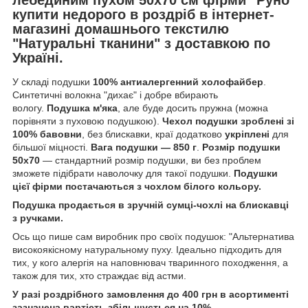
купити недорого в роздріб в інтернет-
магазині домашнього текстилю
"Натуральні тканини" з доставкою по
Україні.
У складі подушки
100% антиалергенний холофайбер
.
Синтетичні волокна "дихає" і добре вбирають
вологу.
Подушка м'яка
, але буде досить пружна (можна
порівняти з пуховою подушкою).
Чехол подушки зроблені зі
100% бавовни
, без блискавки, краї додатково
укріплені
для
більшої міцності.
Вага подушки — 850 г
.
Розмір подушки
50х70
— стандартний розмір подушки, ви без проблем
зможете підібрати наволочку для такої подушки.
Подушки
цієї фірми постачаються з чохлом білого кольору.
Подушка продається в зручній сумці-чохлі на блискавці
з ручками.
Ось що пише сам виробник про своїх подушок: "Альтернатива
високоякісному натуральному пуху. Ідеально підходить для
тих, у кого алергія на наповнювач тваринного походження, а
також для тих, хто страждає від астми.
У разі роздрібного замовлення до 400 грн в асортименті
зазначена вартість збільшується на 10%