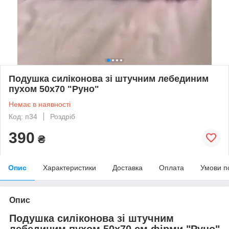
Подушка силіконова зі штучним лебединим
пухом 50х70 "Руно"
Немає в наявності
Код: п34
Роздріб
390
₴
Опис
Характеристики
Доставка
Оплата
Умови п
Опис
Подушка силіконова зі штучним
лебединим пухом 50х70 см фірми "Руно"