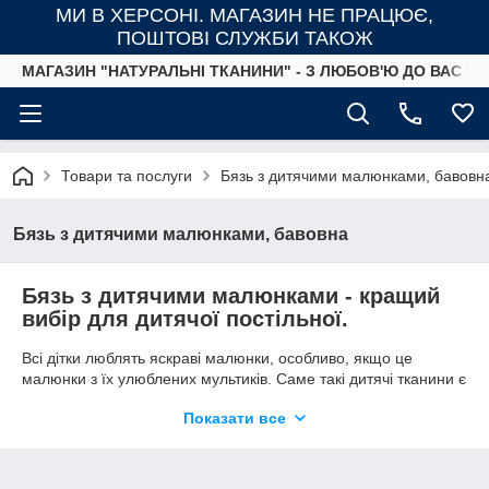
МИ В ХЕРСОНІ. МАГАЗИН НЕ ПРАЦЮЄ,
ПОШТОВІ СЛУЖБИ ТАКОЖ
МАГАЗИН "НАТУРАЛЬНІ ТКАНИНИ" - З ЛЮБОВ'Ю ДО ВАС ТА
Товари та послуги
Бязь з дитячими малюнками, бавовн
Бязь з дитячими малюнками, бавовна
Бязь з дитячими малюнками - кращий
вибір для дитячої постільної.
Всі дітки люблять яскраві малюнки, особливо, якщо це
малюнки з їх улюблених мультиків. Саме такі дитячі тканини є
в асортименті в нашому інтернет-магазині тканин "Натуральні
Показати все
тканини".
Всі тканини - 100% бавовна.
Зручна ширина тканини - 150 см
підходить і для
полуторним ліжка і для ліжка дитячі ліжечка. Також з такого