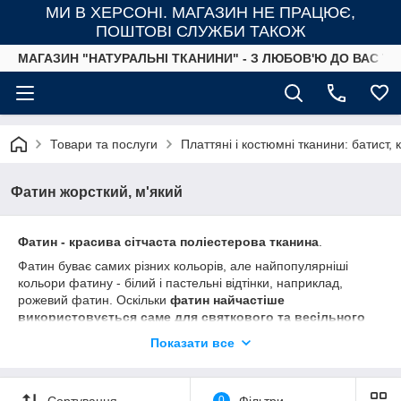
МИ В ХЕРСОНІ. МАГАЗИН НЕ ПРАЦЮЄ,
ПОШТОВІ СЛУЖБИ ТАКОЖ
МАГАЗИН "НАТУРАЛЬНІ ТКАНИНИ" - З ЛЮБОВ'Ю ДО ВАС ТА
Товари та послуги
Платтяні і костюмні тканини: батист,
Фатин жорсткий, м'який
Фатин - красива сітчаста поліестерова тканина
.
Фатин буває самих різних кольорів, але найпопулярніші
кольори фатину - білий і пастельні відтінки, наприклад,
рожевий фатин. Оскільки
фатин найчастіше
використовується саме для святкового та весільного
декору
. З фатину роблять подъюбники для весільних та
Показати все
вечірніх суконь, прикрашають весільні автомобілі і весільні
арки, роблять красиві банти для декору стільців. Також фатин
використовують для популярних пишних спідниць-пачок як
Сортування
0
Фільтри