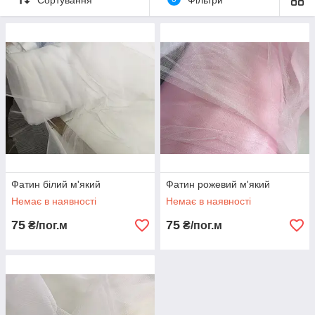
для маленьких дівчаток, так і для дівчат.
Жорсткий фатин добре тримає форму, а м'який
використовують там, де потрібен пишний багатошаровий
обсяг.
Фатин білий м'який
Фатин рожевий м'який
Немає в наявності
Немає в наявності
75
75
₴/пог.м
₴/пог.м