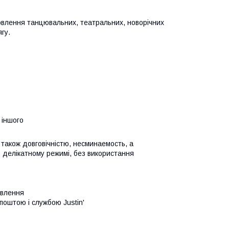
товлення танцювальних, театральних, новорічних
гу.
 іншого
є також довговічністю, несминаемость, а
 делікатному режимі, без використання
овлення
поштою і службою Justin'