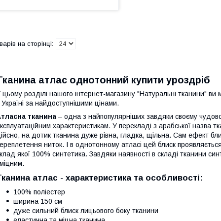
Тканина атлас однотонний купити уроздріб
 цьому розділі нашого інтернет-магазину "Натуральні тканини" ви 
 Україні за найдоступнішими цінами.
Атласна тканина
– одна з найпопулярніших завдяки своєму чудово
ксплуатаційним характеристикам. У перекладі з арабської назва т
ійсно, на дотик тканина дуже рівна, гладка, щільна. Сам ефект бли
ереплетення ниток. І в однотонному атласі цей блиск проявляєтьс
клад якої 100% синтетика. Завдяки наявності в складі тканини си
 міцним.
Тканина атлас - характеристика та особливості:
100% поліестер
ширина 150 см
дуже сильний блиск лицьового боку тканини
еластична та міцна тканина