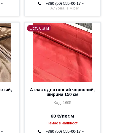
+380 (50) 555-00-17
Альона, є Viber
Ост. 0,8 м
отий,
Атлас однотонний червоний,
ширина 150 см
1695
60 ₴/пог.м
Немає в наявності
+380 (50) 555-00-17