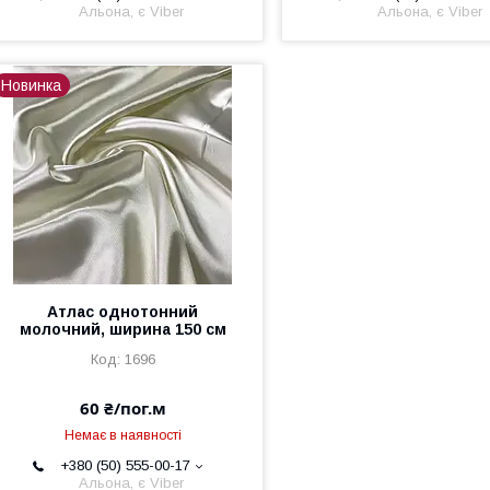
Альона, є Viber
Альона, є Viber
Новинка
Атлас однотонний
молочний, ширина 150 см
1696
60 ₴/пог.м
Немає в наявності
+380 (50) 555-00-17
Альона, є Viber