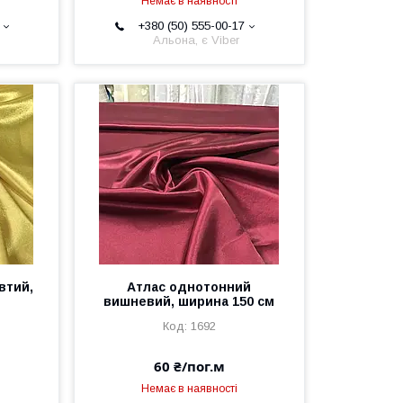
Немає в наявності
+380 (50) 555-00-17
Альона, є Viber
втий,
Атлас однотонний
вишневий, ширина 150 см
1692
60 ₴/пог.м
Немає в наявності