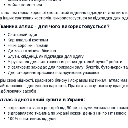
майже не мнеться
тлас - матеріал хорошої якості, який відмінно підходить для виго
а інших святкових костюмів, використовується як підкладка для одя
Тканина атлас - для чого використовується?
Святковий одяг
Карнавальні костюми
Нічні сорочки і піжами
Дитяча та жіноча білизна
Блузи, спідниці, як підкладка для одягу
У рукоділлі для виготовлення різних деталей ручної роботи
У святкових заходах для прикраси залу, букетів, бутоньєрок та
Для створення красивих подарункових упаковок
рім своєї міцності, красивого блиску і яскравим відтінкам, атлас ма
айголовніше - доступною вартістю. Прати атласну тканину краще в
ідбілюючих засобів.
Атлас однотонний купити в Україні:
відрізаємо атлас в роздріб від 50 см, ні суми мінімального зам
відправляємо тканина по Україні кожен день з Пн по Пт Новою 
100% позитивних відгуків