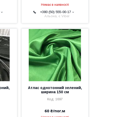
Немає в наявності
+380 (50) 555-00-17
Альона, є Viber
рний,
Атлас однотонний зелений,
ширина 150 см
1697
60 ₴/пог.м