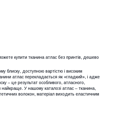
можете купити тканина атлас без принтів, дешево
му блиску, доступною вартістю і високим
канини атлас перекладається як «гладкий», і адже
ску – це результат особливого, атласного,
я найкраще. У нашому каталозі атлас – тканина,
нтетичних волокон, матеріал виходить еластичним