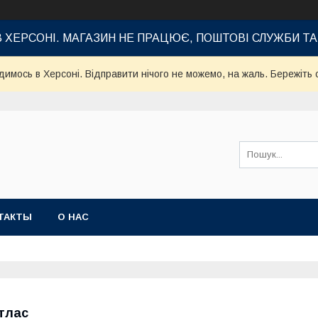
В ХЕРСОНІ. МАГАЗИН НЕ ПРАЦЮЄ, ПОШТОВІ СЛУЖБИ Т
имось в Херсоні. Відправити нічого не можемо, на жаль. Бережіть с
ТАКТЫ
О НАС
тлас