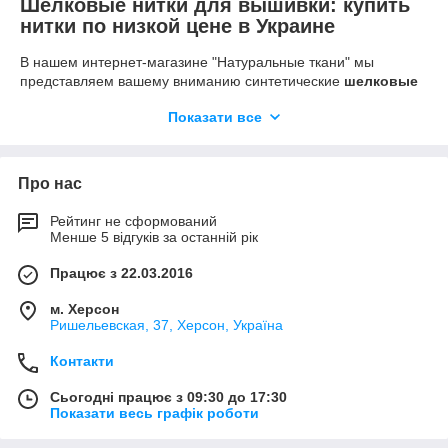
Шелковые нитки для вышивки: купить
нитки по низкой цене в Украине
В нашем интернет-магазине "Натуральные ткани" мы
представляем вашему вниманию синтетические
шелковые
нитки
в ассортименте. Очень часто такие нитки
Показати все
используются
для вышивки
- они обладают красивым
блеском, и, в отличие от натуральных шелковых нитей,
имеют целый ряд существенных преимуществ. Это
совершенно особенный вид ниток, отличительной
Про нас
особенностью которых можно назвать невероятную
гладкость и лоск
.
Рейтинг не сформований
Менше 5 відгуків за останній рік
Главные плюсы шелковых ниток из полиэстера:
доступная стоимость;
Працює з 22.03.2016
гладкая и ровная структура нити;
м. Херсон
очень долго сохраняют свой первоначальный цвет;
Ришельевская, 37, Херсон, Україна
очень прочные и долговечные;
Контакти
красивый дорогой блеск;
Сьогодні працює з 09:30 до 17:30
универсальны - подходят для вышивки на различных
Показати весь графік роботи
типах тканей;