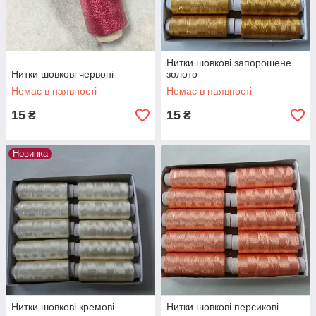
Нитки шовкові запорошене
Нитки шовкові червоні
золото
Немає в наявності
Немає в наявності
15
15
₴
₴
Новинка
Нитки шовкові кремові
Нитки шовкові персикові