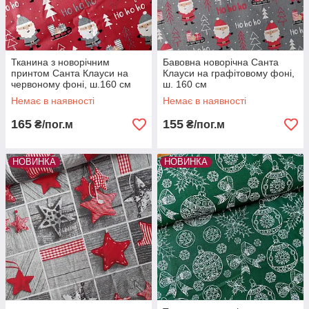
Тканина з новорічним
Бавовна новорічна Санта
принтом Санта Клауси на
Клауси на графітовому фоні,
червоному фоні, ш.160 см
ш. 160 см
Немає в наявності
Немає в наявності
165
155
₴/пог.м
₴/пог.м
НОВИНКА
НОВИНКА