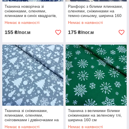
Тканина новорічна зі
Ранфорс з білими ялинками,
сніжинками, оленями,
оленями, сніжинками на
ялинками в синіх квадратів,
темно-синьому, ширина 160
ширина 160 см
см
Немає в наявності
Немає в наявності
155
175
₴/пог.м
₴/пог.м
Тканина зі сніжинками,
Тканина з великими білими
ялинками, оленями,
сніжинками на зеленому тлі,
сніговиками і дзвіночками на
ширина 160 см
сірому тлі, ширина 160 см
Немає в наявності
Немає в наявності