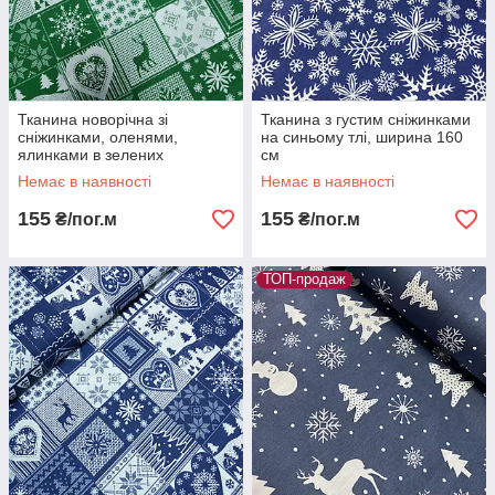
Тканина новорічна зі
Тканина з густим сніжинками
сніжинками, оленями,
на синьому тлі, ширина 160
ялинками в зелених
см
квадратах, ш. 160 см
Немає в наявності
Немає в наявності
155
155
₴/пог.м
₴/пог.м
ТОП-продаж