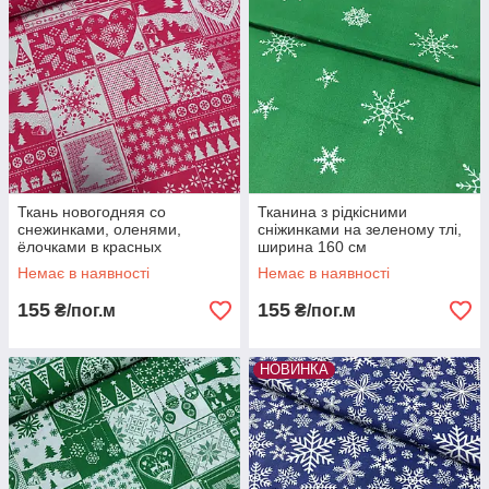
Ткань новогодняя со
Тканина з рідкісними
снежинками, оленями,
сніжинками на зеленому тлі,
ёлочками в красных
ширина 160 см
квадратах, ш. 160 см
Немає в наявності
Немає в наявності
155
155
₴/пог.м
₴/пог.м
НОВИНКА