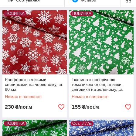
каталозі новорічних тканин зустрічаються в різних кольорах,
тому їх дуже зручно комбінувати між собою.
НОВИНКА
НОВИНКА
Відрізаємо новорічні тканини в розжріб від 1 метра, а
також є лоскути 40х50 см. що дуже зручно для
рукоділля.
Ранфорс з великими
Тканина з новорічною
сніжинками на червоному, ш.
тематикою олені, ялинки,
80 см
сніговики на зеленому, ш.
160 см
Немає в наявності
Немає в наявності
230
155
₴/пог.м
₴/пог.м
НОВИНКА
Ост. 3,77м