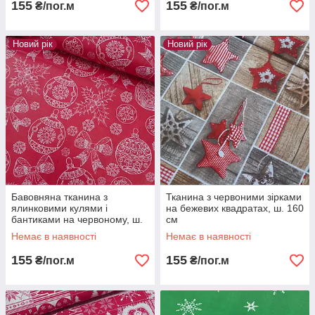
155
155
₴/пог.м
₴/пог.м
Новий рік
Новий рік
Бавовняна тканина з
Тканина з червоними зірками
ялинковими кулями і
на бежевих квадратах, ш. 160
бантиками на червоному, ш.
см
160 см
Немає в наявності
Немає в наявності
155
155
₴/пог.м
₴/пог.м