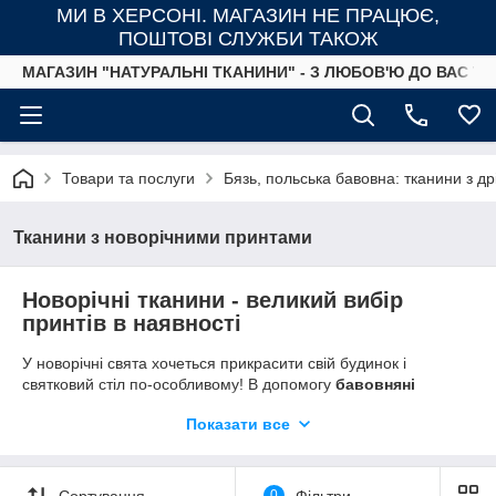
МИ В ХЕРСОНІ. МАГАЗИН НЕ ПРАЦЮЄ,
ПОШТОВІ СЛУЖБИ ТАКОЖ
МАГАЗИН "НАТУРАЛЬНІ ТКАНИНИ" - З ЛЮБОВ'Ю ДО ВАС ТА
Товари та послуги
Бязь, польська бавовна: тканини з д
Тканини з новорічними принтами
Новорічні тканини - великий вибір
принтів в наявності
У новорічні свята хочеться прикрасити свій будинок і
святковий стіл по-особливому! В допомогу
бавовняні
тканини з новорічними малюнками
: сніжинками,
Показати все
сніговиками, ялинками, Санта Клаусами, ялинковими
іграшками і новорічними прикрасами. Найпопулярніші
кольори тканин з новорічними або різдвяними принтами -
червоний, сірий, синій, зелений
. Деякі малюнки в нашому
Сортування
0
Фільтри