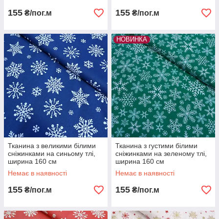
155
155
₴/пог.м
₴/пог.м
НОВИНКА
Тканина з великими білими
Тканина з густими білими
сніжинками на синьому тлі,
сніжинками на зеленому тлі,
ширина 160 см
ширина 160 см
Немає в наявності
Немає в наявності
155
155
₴/пог.м
₴/пог.м