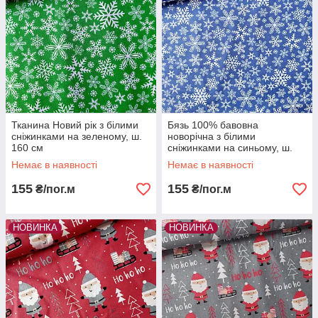
Тканина Новий рік з білими
Бязь 100% бавовна
сніжинками на зеленому, ш.
новорічна з білими
160 см
сніжинками на синьому, ш.
160 см
Немає в наявності
Немає в наявності
155
155
₴/пог.м
₴/пог.м
НОВИНКА
НОВИНКА