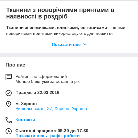
Тканини з новорічними принтами в
наявності в роздріб
Тканини зі сніжинками, ялинками, сніговиками
і іншими
новорічними принтами використовують для пошиття
святкового декору, наприклад, декоративних подушок,
Показати все
скатертин і серветок для новорічного столу. Оскільки всі
тканини в цьому каталозі - це 1
00% бавовна
, такі тканини ще
використовують і для пошиття постільної білизни. Уявіть, як
відразу створює святковий настрій постільна білизна зі
Про нас
сніжинками!
Рейтинг не сформований
У нашому каталозі новорічних тканин всі тканини - тільки
Менше 5 відгуків за останній рік
100% бавовна відмінної якості від різних виробників: Польща,
Туреччина, Пакистан, Білорусь. А це фабрики, які відомі
Працює з 22.03.2016
своєю якістю. Вони не перший рік продаються в нашому
магазині тканин, і наші покупці встигли оцінити і полюбити ці
м. Херсон
новорічні бавовняні тканини.
Ришельевская, 37, Херсон, Україна
Контакти
Сьогодні працює з 09:30 до 17:30
Показати весь графік роботи