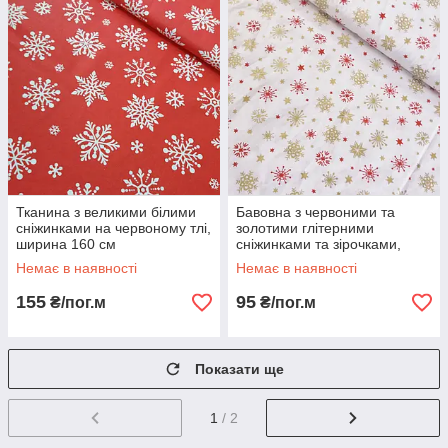
Тканина з великими білими
Бавовна з червоними та
сніжинками на червоному тлі,
золотими глітерними
ширина 160 см
сніжинками та зірочками,
ширина 80 см
Немає в наявності
Немає в наявності
155
95
₴/пог.м
₴/пог.м
Показати ще
1
/ 2