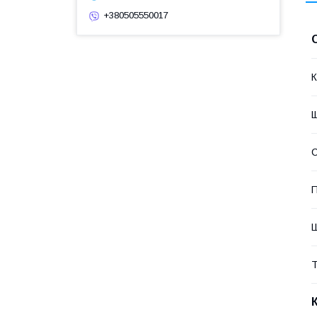
+380505550017
К
Щ
П
Ш
Т