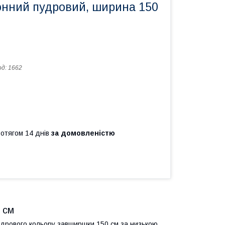
онний пудровий, ширина 150
од:
1662
ротягом 14 днів
за домовленістю
 см
пудрового кольору завширшки 150 см за низькою