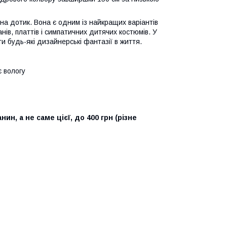
а дотик. Вона є одним із найкращих варіантів
нів, платтів і симпатичних дитячих костюмів. У
ти будь-які дизайнерські фантазії в життя.
є вологу
ин, а не саме цієї, до 400 грн (різне