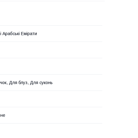
і Арабські Емірати
чок, Для блуз, Для суконь
ьне