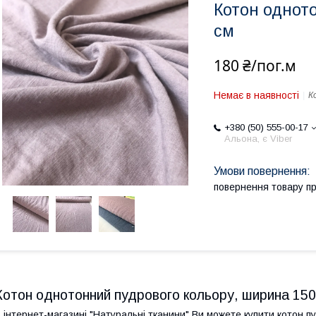
Котон однот
см
180 ₴/пог.м
Немає в наявності
К
+380 (50) 555-00-17
Альона, є Viber
повернення товару п
Котон однотонний пудрового кольору, ширина 150
 інтернет-магазині "Натуральні тканини" Ви можете купити котон 