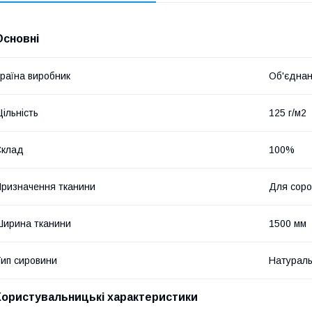
Основні
раїна виробник
Об'єднан
ільність
125 г/м2
Склад
100%
ризначення тканини
Для соро
ирина тканини
1500 мм
ип сировини
Натурал
Користувальницькі характеристики