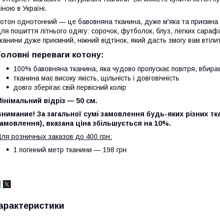
іною в Україні.
отон однотонний — це бавовняна тканина, дуже м'яка та приємна н
ля пошиття літнього одягу: сорочок, футболок, блуз, легких сарафа
канини дуже приємний, ніжний відтінок, який дасть змогу вам втіли
Головні переваги котону:
100% бавовняна тканина, яка чудово пропускає повітря, вбира
тканина має високу якість, щільність і довговічність
довго зберігає свій первісний колір
інімальний відріз — 50 см.
нимание! За загальної сумі замовлення будь-яких різних ткан
амовлення), вказана ціна збільшується на 10%.
ля розничных заказов до 400 грн:
1 погінний метр тканини — 198 грн
арактеристики