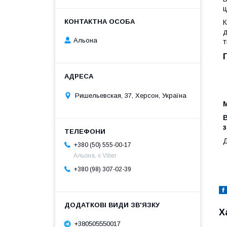
ц
К
д
Альона
т
Ришельевская, 37, Херсон, Україна
М
В
з
Д
+380 (50) 555-00-17
Альона, є Viber
+380 (98) 307-02-39
Х
+380505550017