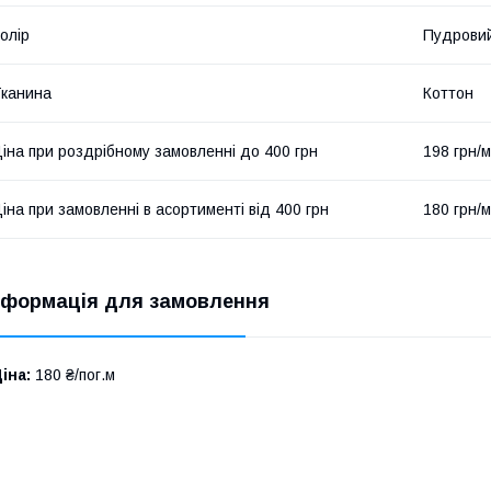
олір
Пудрови
канина
Коттон
іна при роздрібному замовленні до 400 грн
198 грн/м
іна при замовленні в асортименті від 400 грн
180 грн/м
нформація для замовлення
іна:
180 ₴/пог.м