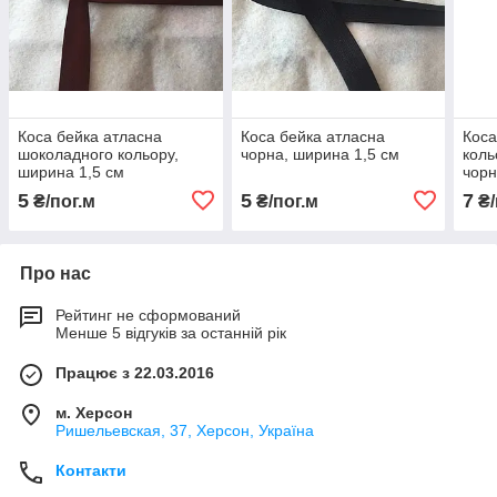
Коса бейка атласна
Коса бейка атласна
Коса
шоколадного кольору,
чорна, ширина 1,5 см
коль
ширина 1,5 см
чорн
завш
5
5
7
₴/пог.м
₴/пог.м
₴/
Про нас
Рейтинг не сформований
Менше 5 відгуків за останній рік
Працює з 22.03.2016
м. Херсон
Ришельевская, 37, Херсон, Україна
Контакти