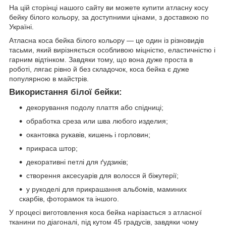
На цій сторінці нашого сайту ви можете купити атласну косу
бейку білого кольору, за доступними цінами, з доставкою по
Україні.
Атласна коса бейка білого кольору — це один із різновидів
тасьми, який вирізняється особливою міцністю, еластичністю і
гарним відтінком. Завдяки тому, що вона дуже проста в
роботі, лягає рівно й без складочок, коса бейка є дуже
популярною в майстрів.
Використання білої бейки:
декорування подолу плаття або спідниці;
обработка среза или шва любого изделия;
окантовка рукавів, кишень і горловин;
прикраса штор;
декоративні петлі для ґудзиків;
створення аксесуарів для волосся й біжутерії;
у рукоделі для прикрашання альбомів, маминих
скарбів, фоторамок та іншого.
У процесі виготовлення коса бейка нарізається з атласної
тканини по діагоналі, під кутом 45 градусів, завдяки чому