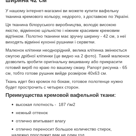
У нашому інтернет-магазині ви можете купити вафельну
тканина кремового кольору, недорого, з доставкою по Україні.
Ця тканина білоруського виробництва, володіє високою
якістю, відмінною щільністю і ніжним красивим кремовим
відтінком. Полотно тканини має зручну ширину - 42 см, з неї
виходять відмінні кухонні рушники і серветки.
Малюнок клітинки неоднорідний, велика клітинка змінюється
смугою дрібної клітинки (це видно на 2 фото). Такий малюнок
дозволить зробити оригінальну вишиванку або прикрасити
готовий виріб по краю по вашому смаку. Рапорт рисунка - 65
см, тобто готове рушник вийде розміром 40х63 см.
Ткань идет без кромок по бокам, готовое полотенце нужно
будет прострочить с четырех сторон.
Преимущества кремовой вафельной ткани:
высокая плотность - 187 г\м2
нежный оттенок
отлично впитывает влагу
отлично переносит большое количество стирок,
надежно прослужит вам не один год