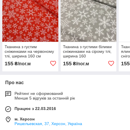
Тканина з густим
Тканина з густими білими
Ткан
сніжинками на червоному
сніжинками на сірому тлі,
ялин
тлі, ширина 160 см
ширина 160
сніг
на с
155
155
155
₴/пог.м
₴/пог.м
см
Про нас
Рейтинг не сформований
Менше 5 відгуків за останній рік
Працює з 22.03.2016
м. Херсон
Ришельевская, 37, Херсон, Україна