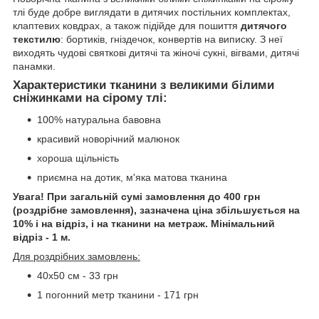
тлі буде добре виглядати в дитячих постільних комплектах,
клаптевих ковдрах, а також підійде для пошиття
дитячого
текстилю
: бортиків, гніздечок, конвертів на виписку. З неї
виходять чудові святкові дитячі та жіночі сукні, вігвами, дитячі
панамки.
Характеристики тканини з великими білими
сніжинками на сірому тлі:
100% натуральна бавовна
красивий новорічний малюнок
хороша щільність
приємна на дотик, м'яка матова тканина
Увага! При загальній сумі замовлення до 400 грн
(роздрібне замовлення), зазначена ціна збільшується на
10% і на відріз, і на тканини на метраж. Мінімальний
відріз - 1 м.
Для роздрібних замовлень:
40х50 см - 33 грн
1 погонний метр тканини - 171 грн