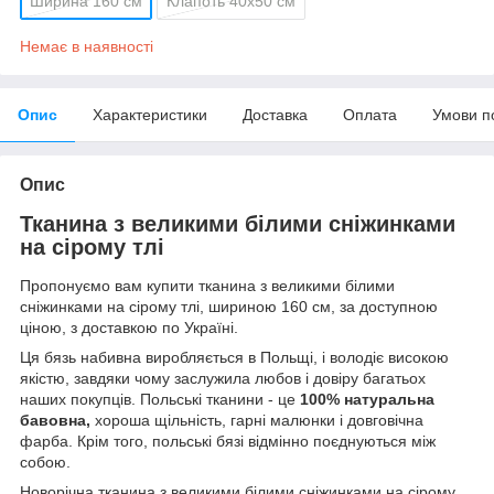
Ширина 160 см
Клапоть 40х50 см
Немає в наявності
Опис
Характеристики
Доставка
Оплата
Умови п
Опис
Тканина з великими білими сніжинками
на сірому тлі
Пропонуємо вам купити тканина з великими білими
сніжинками на сірому тлі, шириною 160 см, за доступною
ціною, з доставкою по Україні.
Ця бязь набивна виробляється в Польщі, і володіє високою
якістю, завдяки чому заслужила любов і довіру багатьох
наших покупців. Польські тканини - це
100% натуральна
бавовна,
хороша щільність, гарні малюнки і довговічна
фарба. Крім того, польські бязі відмінно поєднуються між
собою.
Новорічна тканина з великими білими сніжинками на сірому