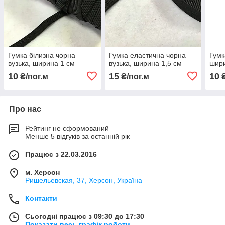
Гумка білизна чорна
Гумка еластична чорна
Гумк
вузька, ширина 1 см
вузька, ширина 1,5 см
шири
10
15
10
₴/пог.м
₴/пог.м
₴
Про нас
Рейтинг не сформований
Менше 5 відгуків за останній рік
Працює з 22.03.2016
м. Херсон
Ришельевская, 37, Херсон, Україна
Контакти
Сьогодні працює з 09:30 до 17:30
Показати весь графік роботи