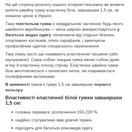
На цій сторінці каталогу нашого інтернет-магазину ви можете
купити швейну гумку еластичну біла, завширшки 1,5 см, за
низькою ціною в Україні.
Така
текстильна гумка
є невіддільною частиною будь-якого
швейного виробництва — вона широко використовується
у
багатьох видах одягу
, починаючи від спідньої білизни,
спортивних костюмів, літніх сарафанів, і закінчуючи
професійним одягом спеціального призначення.
Таку гумку часто ще називають еластичною тасьмою (або
каучуковою). Сама собою ткацька гумка являє собою дуже
м'яку й еластичну плоску стрічку. Еластична швейна гумка
біла виготовляється з латексних ниток, які покриваються
поліефірними волокнами.
В наявності
також є гумка 1,5 см завширшки
чорного
кольору
.
Властивості еластичної білої гумки завширшки
1,5 см:
головна перевага: розтягнення 150-220 %
надійно слугуватиме вам довгий термін
підходить для багатьох різновидів одягу,