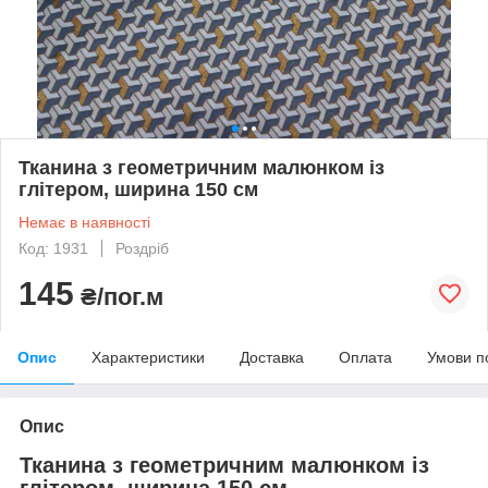
Тканина з геометричним малюнком із
глітером, ширина 150 см
Немає в наявності
Код: 1931
Роздріб
145
₴/пог.м
Опис
Характеристики
Доставка
Оплата
Умови п
Опис
Тканина з геометричним малюнком із
глітером, ширина 150 см