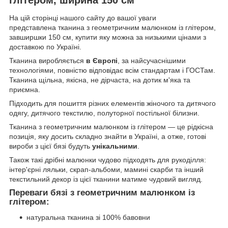
На цій сторінці нашого сайту до вашої уваги
представлена тканина з геометричним малюнком із глітером,
завширшки 150 см, купити яку можна за низькими цінами з
доставкою по Україні.
Тканина виробляється
в Європі
, за найсучаснішими
технологіями, повністю відповідає всім стандартам і ГОСТам.
Тканина щільна, якісна, не дірчаста, на дотик м'яка та
приємна.
Підходить для пошиття різних елементів жіночого та дитячого
одягу, дитячого текстилю, полуторної постільної білизни.
Тканина з геометричним малюнком із глітером — це рідкісна
позиція, яку досить складно знайти в Україні, а отже, готові
вироби з цієї бязі будуть
унікальними
.
Також такі дрібні малюнки чудово підходять для рукоділля:
інтер'єрні ляльки, скрап-альбоми, мамині скарби та інший
текстильний декор із цієї тканини матиме чудовий вигляд.
Переваги бязі з геометричним малюнком із
глітером:
натуральна тканина зі 100% бавовни