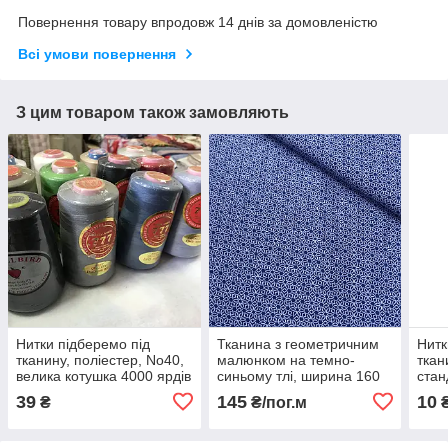
Повернення товару впродовж 14 днів за домовленістю
Всі умови повернення
З цим товаром також замовляють
Нитки підберемо під
Тканина з геометричним
Нитк
тканину, поліестер, No40,
малюнком на темно-
ткан
велика котушка 4000 ярдів
синьому тлі, ширина 160
стан
см
ярді
39
145
10
₴
₴/пог.м