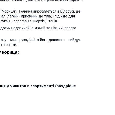
 "кориця". Тканина виробляється в Білорусі, це
л, легкий і приємний до тіла, і підійде для
 суконь, сарафанів, шортів,штанів.
а дотик надзвичайно м'який та ніжний, просто
овується в рукоділлі: з його допомогою вийдуть
ні іграшки.
 кориця:
ння до 400 грн в асортименті (роздрібне