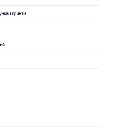
унків і принтів
вий