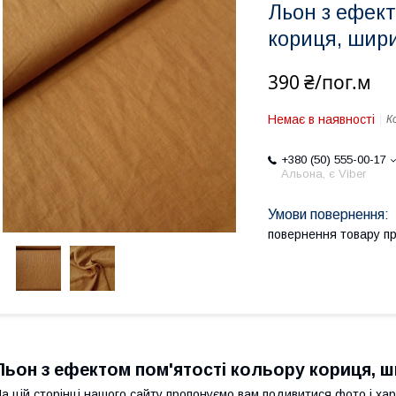
Льон з ефект
кориця, шир
390 ₴/пог.м
Немає в наявності
К
+380 (50) 555-00-17
Альона, є Viber
повернення товару п
Льон з ефектом пом'ятості кольору кориця, ш
а цій сторінці нашого сайту пропонуємо вам подивитися фото і хар