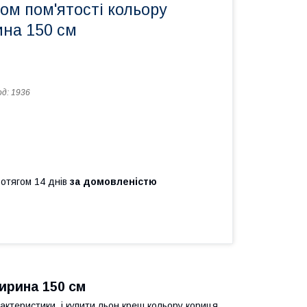
ом пом'ятості кольору
ина 150 см
од:
1936
ротягом 14 днів
за домовленістю
ирина 150 см
актеристики, і купити льон креш кольору кориця,