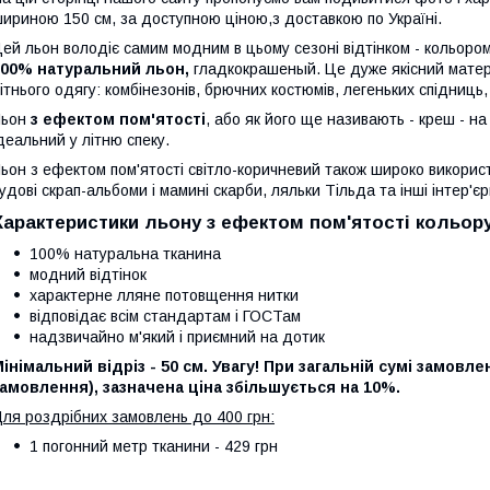
ириною 150 см, за доступною ціною,з доставкою по Україні.
ей льон володіє самим модним в цьому сезоні відтінком - кольором
100% натуральний льон,
гладкокрашеный. Це дуже якісний матеріа
ітнього одягу: комбінезонів, брючних костюмів, легеньких спідниць,
Льон
з ефектом пом'ятості
, або як його ще називають - креш - н
деальний у літню спеку.
ьон з ефектом пом'ятості світло-коричневий також широко використ
удові скрап-альбоми і мамині скарби, ляльки Тільда та інші інтер'єр
Характеристики льону з ефектом пом'ятості кольору
100% натуральна тканина
модний відтінок
характерне лляне потовщення нитки
відповідає всім стандартам і ГОСТам
надзвичайно м'який і приємний на дотик
інімальний відріз - 50 см.
Увагу! При загальній сумі замовле
амовлення), зазначена ціна збільшується на 10%.
ля роздрібних замовлень до 400 грн:
1 погонний метр тканини - 429 грн