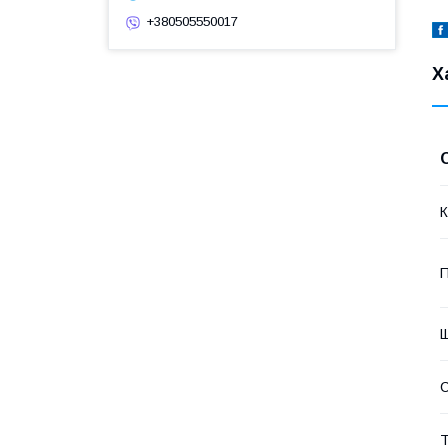
+380505550017
Х
К
П
Щ
Т