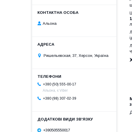
ш
Ц
Альона
л
і
Л
ч
Ришельевская, 37, Херсон, Україна
+380 (50) 555-00-17
Альона, є Viber
М
+380 (98) 307-02-39
з
Д
+380505550017