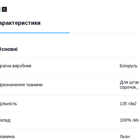
арактеристики
Основні
раїна виробник
Білорусь
Для штан
ризначення тканини
сорочок,
ільність
135 г/м2
Склад
100% лё
канина
Льон