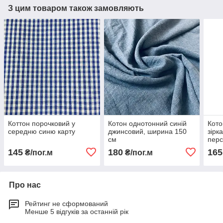
З цим товаром також замовляють
Коттон порочковий у
Котон однотонний синій
Кото
середню синю карту
джинсовий, ширина 150
зірк
см
перс
см
145
180
165
₴/пог.м
₴/пог.м
Про нас
Рейтинг не сформований
Менше 5 відгуків за останній рік