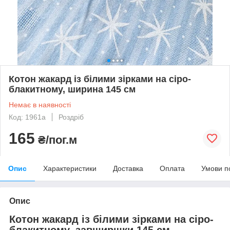
Котон жакард із білими зірками на сіро-
блакитному, ширина 145 см
Немає в наявності
Код: 1961а
Роздріб
165
₴/пог.м
Опис
Характеристики
Доставка
Оплата
Умови п
Опис
Котон жакард із білими зірками на сіро-
блакитному, завширшки 145 см