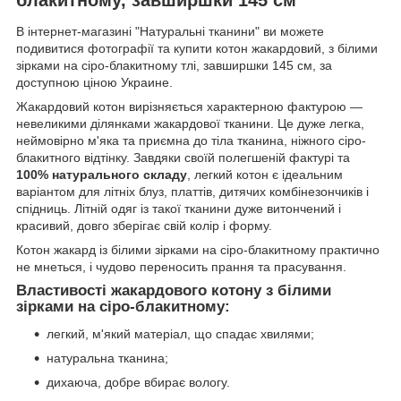
В інтернет-магазині "Натуральні тканини" ви можете
подивитися фотографії та купити котон жакардовий, з білими
зірками на сіро-блакитному тлі, завширшки 145 см, за
доступною ціною Украине.
Жакардовий котон вирізняється характерною фактурою —
невеликими ділянками жакардової тканини. Це дуже легка,
неймовірно м'яка та приємна до тіла тканина, ніжного сіро-
блакитного відтінку. Завдяки своїй полегшеній фактурі та
100% натурального складу
, легкий котон є ідеальним
варіантом для літніх блуз, платтів, дитячих комбінезончиків і
спідниць. Літній одяг із такої тканини дуже витончений і
красивий, довго зберігає свій колір і форму.
Котон жакард із білими зірками на сіро-блакитному практично
не мнеться, і чудово переносить прання та прасування.
Властивості жакардового котону з білими
зірками на сіро-блакитному:
легкий, м'який матеріал, що спадає хвилями;
натуральна тканина;
дихаюча, добре вбирає вологу.