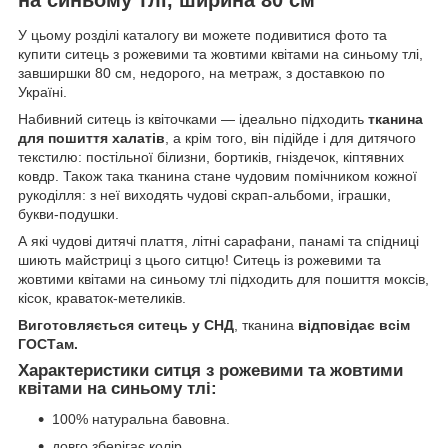
У цьому розділі каталогу ви можете подивитися фото та
купити ситець з рожевими та жовтими квітами на синьому тлі,
завширшки 80 см, недорого, на метраж, з доставкою по
Україні.
Набивний ситець із квіточками — ідеально підходить
тканина
для пошиття халатів
, а крім того, він підійде і для дитячого
текстилю: постільної білизни, бортиків, гніздечок, кіптявних
ковдр. Також така тканина стане чудовим помічником кожної
рукоділля: з неї виходять чудові скрап-альбоми, іграшки,
букви-подушки.
А які чудові дитячі плаття, літні сарафани, панамі та спідниці
шиють майстриці з цього ситцю! Ситець із рожевими та
жовтими квітами на синьому тлі підходить для пошиття моксів,
кісок, краваток-метеликів.
Виготовляється ситець у СНД
, тканина
відповідає всім
ГОСТам.
Характеристики ситця з рожевими та жовтими
квітами на синьому тлі:
100% натуральна бавовна.
довго зберігає колір