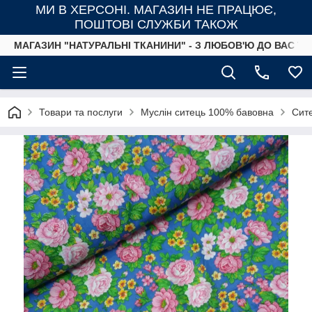
МИ В ХЕРСОНІ. МАГАЗИН НЕ ПРАЦЮЄ,
ПОШТОВІ СЛУЖБИ ТАКОЖ
МАГАЗИН "НАТУРАЛЬНІ ТКАНИНИ" - З ЛЮБОВ'Ю ДО ВАС ТА
Товари та послуги
Муслін ситець 100% бавовна
Сите