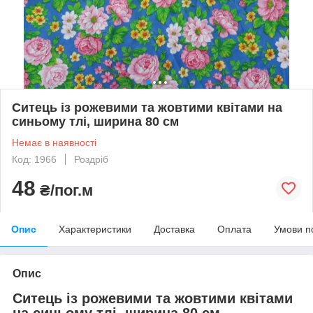
Ситець із рожевими та жовтими квітами на
синьому тлі, ширина 80 см
Немає в наявності
Код: 1966
Роздріб
48
₴/пог.м
Опис
Характеристики
Доставка
Оплата
Умови п
Опис
Ситець із рожевими та жовтими квітами
на синьому тлі, ширина 80 см