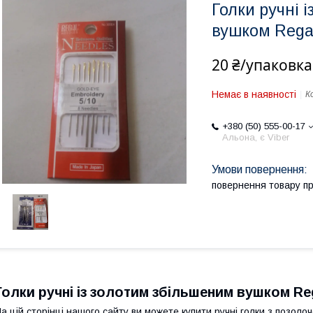
Голки ручні 
вушком Regal
20 ₴/упаковка
Немає в наявності
К
+380 (50) 555-00-17
Альона, є Viber
повернення товару п
Голки ручні із золотим збільшеним вушком Reg
а цій сторінці нашого сайту ви можете купити ручні голки з позоло