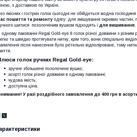
іною, з доставкою по Україні.
ез якісних і гострих голок сьогодні не обійдеться жодна господин
час пошиття та ремонту
одягу: для змішування окремих частин, п
учного шитися позолоченим вушком підходять і
для вишивання
.
 одному пакованні Regal Gold-eye 8 голок різної довжини з різним 
егко та швидко протягувати нитку, крім того, вони спеціально виділ
апилення після нанесення було ретельно відполіроване, тому нитка
шиття.
Плюси голок ручних Regal Gold-eye:
зручне збільшене позолочене вушко;
асорті голок різної довжини в одному пакованні;
чудова якість;
доступна ціна.
нимание! У разі роздрібного замовлення до 400 грн в асорт
арактеристики