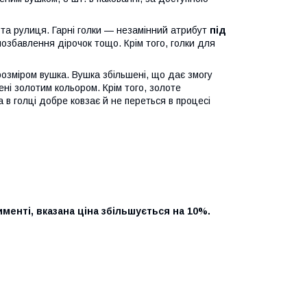
я та рулиця. Гарні голки — незамінний атрибут
під
озбавлення дірочок тощо. Крім того, голки для
розміром вушка. Вушка збільшені, що дає змогу
ені золотим кольором. Крім того, золоте
 в голці добре ковзає й не переться в процесі
именті, вказана ціна збільшується на 10%.