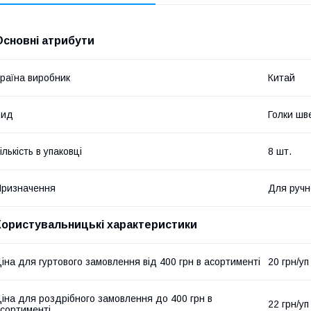
Основні атрибути
раїна виробник
Китай
Вид
Голки шв
ількість в упаковці
8 шт.
ризначення
Для ручн
Користувальницькі характеристики
іна для гуртового замовлення від 400 грн в асортименті
20 грн/уп
іна для роздрібного замовлення до 400 грн в
22 грн/уп
сортименті