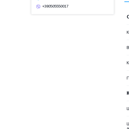
+380505550017
К
К
П
Ц
Ц
а