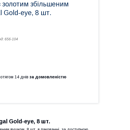
із золотим збільшеним
 Gold-eye, 8 шт.
од:
656-104
ротягом 14 днів
за домовленістю
al Gold-eye, 8 шт.
ченим вушком, 8 шт. в пакованні, за доступною