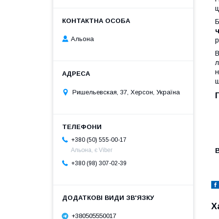
ц
Б
Альона
р
В
л
н
Ришельевская, 37, Херсон, Україна
+380 (50) 555-00-17
В
Альона, є Viber
+380 (98) 307-02-39
Х
+380505550017