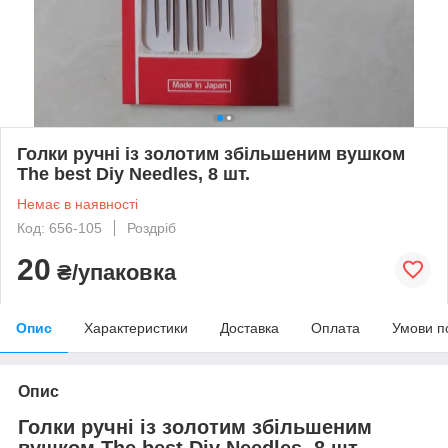
Голки ручні із золотим збільшеним вушком
The best Diy Needles, 8 шт.
Немає в наявності
Код: 656-105
Роздріб
20
₴/упаковка
Опис
Характеристики
Доставка
Оплата
Умови п
Опис
Голки ручні із золотим збільшеним
вушком The best Diy Needles, 8 шт.