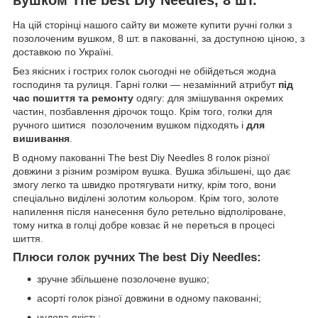
На цій сторінці нашого сайту ви можете купити ручні голки з
позолоченим вушком, 8 шт. в пакованні, за доступною ціною, з
доставкою по Україні.
Без якісних і гострих голок сьогодні не обійдеться жодна
господиня та рулиця. Гарні голки — незамінний атрибут
під
час пошиття та ремонту
одягу: для змішування окремих
частин, позбавлення дірочок тощо. Крім того, голки для
ручного шитися позолоченим вушком підходять і
для
вишивання
.
В одному пакованні The best Diy Needles 8 голок різної
довжини з різним розміром вушка. Вушка збільшені, що дає
змогу легко та швидко протягувати нитку, крім того, вони
спеціально виділені золотим кольором. Крім того, золоте
напилення після нанесення було ретельно відполіроване,
тому нитка в голці добре ковзає й не переться в процесі
шиття.
Плюси голок ручних The best Diy Needles:
зручне збільшене позолочене вушко;
асорті голок різної довжини в одному пакованні;
чудова якість;