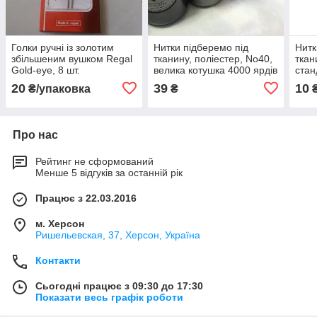
Голки ручні із золотим
Нитки підберемо під
Нитк
збільшеним вушком Regal
тканину, поліестер, No40,
ткан
Gold-eye, 8 шт.
велика котушка 4000 ярдів
стан
ярді
20
39
10
₴/упаковка
₴
Про нас
Рейтинг не сформований
Менше 5 відгуків за останній рік
Працює з 22.03.2016
м. Херсон
Ришельевская, 37, Херсон, Україна
Контакти
Сьогодні працює з 09:30 до 17:30
Показати весь графік роботи