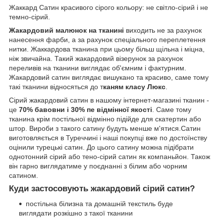
Жаккард Сатин красивого сірого кольору: не світло-сірий і не
темно-сірий.
Жакардовий малюнок на тканині
виходить не за рахунок
нанесення фарби, а за рахунок спеціального переплетення
нитки. Жаккардова тканина при цьому більш щільна і міцна,
ніж звичайна. Такий жакардовий візерунок за рахунок
переливів на тканини виглядає об'ємним і фактурним.
Жакардовий сатин виглядає вишукано та красиво, саме тому
такі тканини відносяться до т
каням класу Люкс
.
Сірий жакардовий сатин в нашому інтернет-магазині тканин -
це
70% бавовни і 30% пе відмінної якості
. Саме тому
тканина крім постільної відмінно підійде для скатертин або
штор. Вироби з такого сатину будуть менше м'ятися.Сатин
виготовляється в Туреччині і наші покупці вже по достоїнству
оцінили турецькі сатин. До цього сатину можна підібрати
однотонний сірий або тено-сірий сатин як компаньйон. Також
він гарно виглядатиме у поєднанні з білим або чорним
сатином.
Куди застосовують жакардовий сірий сатин?
постільна білизна та домашній текстиль буде
виглядати розкішно з такої тканини