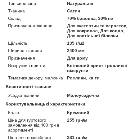
Тип сировини
Натуральне
Тканина
Сатин
Склад
70% бавовна, 30% пе
Призначення тканини
Для скатертин та серветок,
Для покривал, Для ковдр,
Для постільної білизни
Щільність
135 г/м2
Ширина тканини
2400 мм
Призначення
Для дому
Візерунки і принти
Квітковий принт і рослинні
візерунки
Тематика декору, малюнка
Рослини, квіти
Властивості тканини
Усадка тканини
Малоусадочна
Користувальницькі характеристики
Колір
Кремовий
Ціна для гуртового
255 грн/м
замовлення від 400 грн в
асортименті
Ціна для роздрібного
281 грн/м