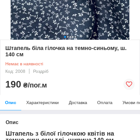
Штапель біла гілочка на темно-синьому, ш.
140 см
Немає в наявності
Код: 2008
Роздріб
190
₴/пог.м
Опис
Характеристики
Доставка
Оплата
Умови п
Опис
Штапель з білої гілочкою квітів на
темно-синьому тлі, ширина 140 см