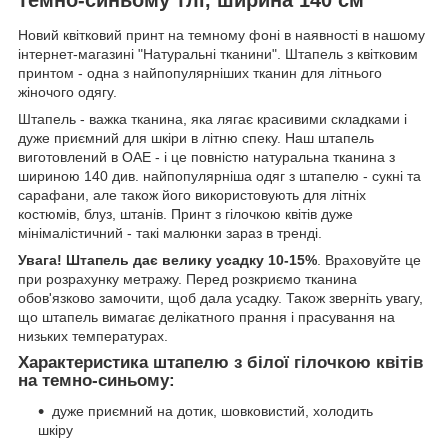
Новий квітковий принт на темному фоні в наявності в нашому
інтернет-магазині "Натуральні тканини". Штапель з квітковим
принтом - одна з найпопулярніших тканин для літнього
жіночого одягу.
Штапель - важка тканина, яка лягає красивими складками і
дуже приємний для шкіри в літню спеку. Наш штапель
виготовлений в ОАЕ - і це повністю натуральна тканина з
шириною 140 див. найпопулярніша одяг з штапелю - сукні та
сарафани, але також його використовують для літніх
костюмів, блуз, штанів. Принт з гілочкою квітів дуже
мінімалістичний - такі малюнки зараз в тренді.
Увага! Штапель дає велику усадку 10-15%
. Враховуйте це
при розрахунку метражу. Перед розкриємо тканина
обов'язково замочити, щоб дала усадку. Також зверніть увагу,
що штапель вимагає делікатного прання і прасування на
низьких температурах.
Характеристика штапелю з білої гілочкою квітів
на темно-синьому:
дуже приємний на дотик, шовковистий, холодить
шкіру