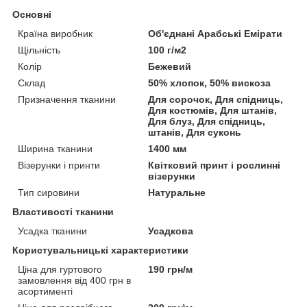
Основні
Країна виробник
Об'єднані Арабські Емірати
Щільність
100 г/м2
Колір
Бежевий
Склад
50% хлопок, 50% вискоза
Призначення тканини
Для сорочок, Для спідниць,
Для костюмів, Для штанів,
Для блуз, Для спідниць,
штанів, Для суконь
Ширина тканини
1400 мм
Візерунки і принти
Квітковий принт і рослинні
візерунки
Тип сировини
Натуральне
Властивості тканини
Усадка тканини
Усадкова
Користувальницькі характеристики
Ціна для гуртового
190 грн/м
замовлення від 400 грн в
асортименті