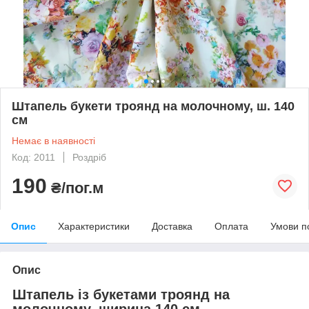
Штапель букети троянд на молочному, ш. 140
см
Немає в наявності
Код: 2011
Роздріб
190
₴/пог.м
Опис
Характеристики
Доставка
Оплата
Умови п
Опис
Штапель із букетами троянд на
молочному, ширина 140 см