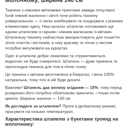
Тканини з ніжними квітковими принтами завжди популярні.
Їхній ніжний малюнок і світлі тони робить тканину
універсальною — її легко комбінувати та поєднувати з різними
елементами одягу. Наш каталог штапелю поповнився ще
одним штапелем із гарним і ніжним малюнком із квітами.
Штапельну тканину найчастіше використовують для пошиття
літніх платтів і костюмів, а таку красиву та літню з листям
потрібно вигулювати на курортах.
Одяг зі штапелю добре лежатиме та струмитиметься,
водночас не буде сокиритися. Штапель — дуже приємна та
прохолодна тканина для тіла в літню спеку.
Ця тканина з квітами виготовлена в Еміратах, і вона 100%
натуральна, тому тіло в ній буде дихати.
Важливо!
Штапель дає велику зсідання — 15%
, тому перед
розкриємо його потрібно обов'язково замочити, і тільки потім
криити. Ширина тканини — 140 см.
Як доглядати за штапелем?
Прати в делікатному режимі,
прасувати на низьких температурах.
Характеристика штапелю з букетами троянд на
молочному: