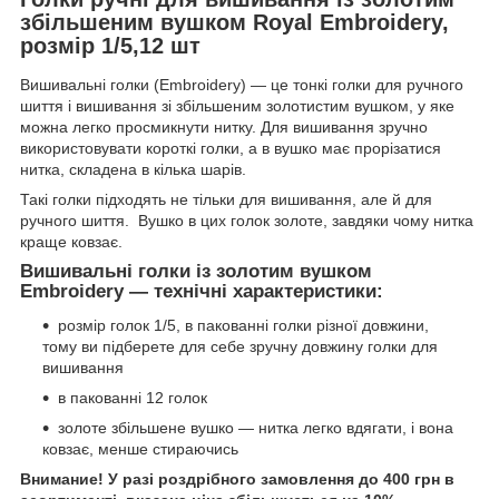
збільшеним вушком Royal Embroidery,
розмір 1/5,12 шт
Вишивальні голки (Embroidery) — це тонкі голки для ручного
шиття і вишивання зі збільшеним золотистим вушком, у яке
можна легко просмикнути нитку. Для вишивання зручно
використовувати короткі голки, а в вушко має прорізатися
нитка, складена в кілька шарів.
Такі голки підходять не тільки для вишивання, але й для
ручного шиття. Вушко в цих голок золоте, завдяки чому нитка
краще ковзає.
Вишивальні голки із золотим вушком
Embroidery — технічні характеристики:
розмір голок 1/5, в пакованні голки різної довжини,
тому ви підберете для себе зручну довжину голки для
вишивання
в пакованні 12 голок
золоте збільшене вушко — нитка легко вдягати, і вона
ковзає, менше стираючись
Внимание! У разі роздрібного замовлення до 400 грн в