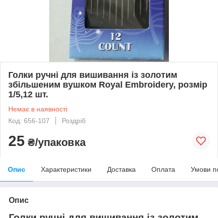
Голки ручні для вишивання із золотим
збільшеним вушком Royal Embroidery, розмір
1/5,12 шт.
Немає в наявності
Код: 656-107
Роздріб
25
₴/упаковка
Опис
Характеристики
Доставка
Оплата
Умови п
Опис
Голки ручні для вишивання із золотим