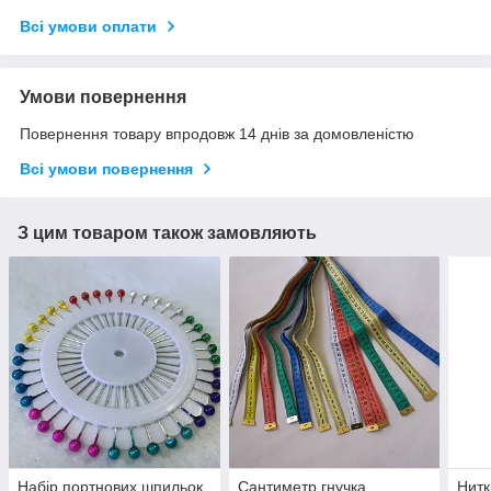
Всі умови оплати
Умови повернення
Повернення товару впродовж 14 днів за домовленістю
Всі умови повернення
З цим товаром також замовляють
Набір портнових шпильок
Сантиметр гнучка
Нитк