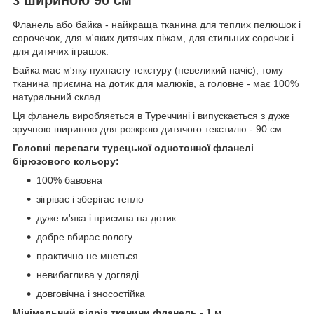
Фланель або байка - найкраща тканина для теплих пелюшок і
сорочечок, для м'яких дитячих піжам, для стильних сорочок і
для дитячих іграшок.
Байка має м'яку пухнасту текстуру (невеликий начіс), тому
тканина приємна на дотик для малюків, а головне - має 100%
натуральний склад.
Ця фланель виробляється в Туреччині і випускається з дуже
зручною шириною для розкрою дитячого текстилю - 90 см.
Головні переваги турецької однотонної фланелі
бірюзового кольору:
100% бавовна
зігріває і зберігає тепло
дуже м'яка і приємна на дотик
добре вбирає вологу
практично не мнеться
невибаглива у догляді
довговічна і зносостійка
Мінімальний відріз тканини фланель - 1 м.