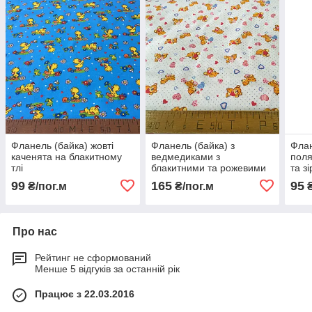
Фланель (байка) жовті
Фланель (байка) з
Флан
каченята на блакитному
ведмедиками з
пол
тлі
блакитними та рожевими
та з
сердечками на білому тлі
блак
99
165
95
₴/пог.м
₴/пог.м
₴
в точку, ширина 195 см
см
Про нас
Рейтинг не сформований
Менше 5 відгуків за останній рік
Працює з 22.03.2016