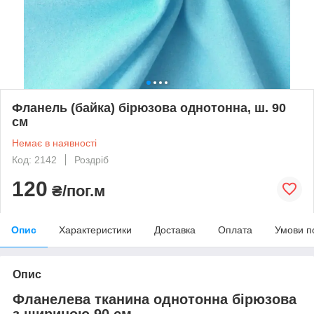
Фланель (байка) бірюзова однотонна, ш. 90
см
Немає в наявності
Код: 2142
Роздріб
120
₴/пог.м
Опис
Характеристики
Доставка
Оплата
Умови п
Опис
Фланелева тканина однотонна бірюзова
з шириною 90 см