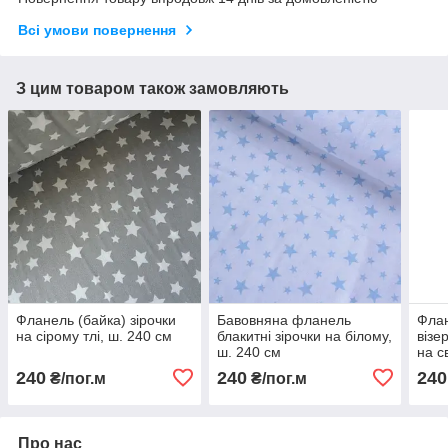
Всі умови повернення
З цим товаром також замовляють
Фланель (байка) зірочки
Бавовняна фланель
Флан
на сірому тлі, ш. 240 см
блакитні зірочки на білому,
візе
ш. 240 см
на с
см
240
240
240
₴/пог.м
₴/пог.м
Про нас