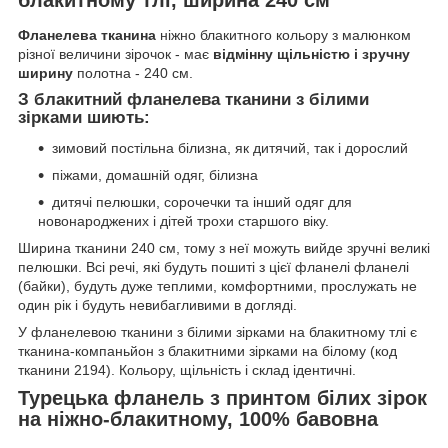
Фланелева тканина
ніжно блакитного кольору з малюнком
різної величини зірочок - має
відмінну щільністю і зручну
ширину
полотна - 240 см.
З блакитний фланелева тканини з білими
зірками шиють:
зимовий постільна білизна, як дитячий, так і дорослий
піжами, домашній одяг, білизна
дитячі пелюшки, сорочечки та інший одяг для
новонароджених і дітей трохи старшого віку.
Ширина тканини 240 см, тому з неї можуть вийде зручні великі
пелюшки. Всі речі, які будуть пошиті з цієї фланелі фланелі
(байки), будуть дуже теплими, комфортними, прослужать не
один рік і будуть невибагливими в догляді.
У фланелевою тканини з білими зірками на блакитному тлі є
тканина-компаньйон з блакитними зірками на білому (код
тканини 2194). Кольору, щільність і склад ідентичні.
Турецька фланель з принтом білих зірок
на ніжно-блакитному, 100% бавовна