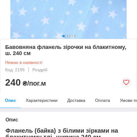
Бавовняна фланель зірочки на блакитному,
ш. 240 см
Немає в наявності
Код: 2195
Роздріб
240
₴/пог.м
Опис
Характеристики
Доставка
Оплата
Умови п
Опис
Фланель (байка) з білими зірками на
блакитному тлі, ширина 240 см