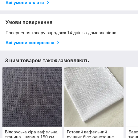
Всі умови оплати
Умови повернення
Повернення товару впродовж 14 днів за домовленістю
Всі умови повернення
З цим товаром також замовляють
Білоруська сіра вафельна
Готовий вафельний
Бав
тканина, ширина 150 см
рушник біле однотонне,
ткан