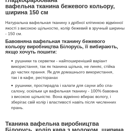
вафельна тканина бежевого кольору,
ширина 150 см
Натуральна вафельная тканину з дрібної клітинкою відмінної
якості з високою щільностю, колір бежевий в зручный ширины
- 150 см.
Бавовняна вафельная тканину бежевого
кольору виробництва Білорусь, її вибирають,
якщо хочуть пошити:
рушники та серветки - найпоширеніший варіант
використання, так як тканина щільна, не линяє, стійка
до частих прання. Як для домашнього використання,
так і в кафе, ресторанах
рушники, простирадла і халати для сауни або спа-
салону, оскільки ця вафельная тканину - 100% бавовна
з високою щільністю. Вона відмінно вбирає вологу, і
зберігає свій колір і властивості навіть після численних
прань.
Тканина вафельна виробництва
Білорусь, колір кава з молоком, ширина