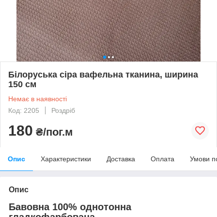
Білоруська сіра вафельна тканина, ширина
150 см
Немає в наявності
Код: 2205
Роздріб
180
₴/пог.м
Опис
Характеристики
Доставка
Оплата
Умови п
Опис
Бавовна 100% однотонна
гладкофарбована