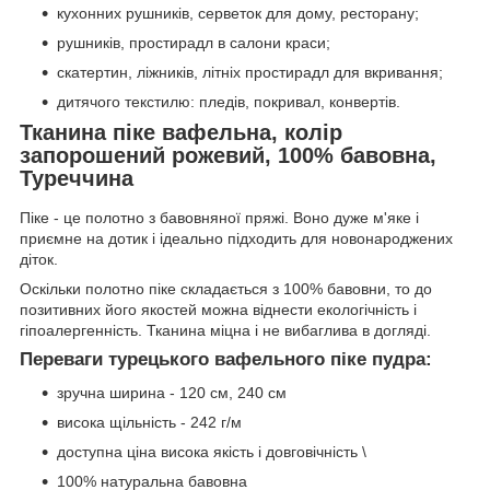
кухонних рушників, серветок для дому, ресторану;
рушників, простирадл в салони краси;
скатертин, ліжників, літніх простирадл для вкривання;
дитячого текстилю: пледів, покривал, конвертів.
Тканина піке вафельна, колір
запорошений рожевий, 100% бавовна,
Туреччина
Піке - це полотно з бавовняної пряжі. Воно дуже м'яке і
приємне на дотик і ідеально підходить для новонароджених
діток.
Оскільки полотно піке складається з 100% бавовни, то до
позитивних його якостей можна віднести екологічність і
гіпоалергенність. Тканина міцна і не вибаглива в догляді.
Переваги турецького вафельного піке пудра:
зручна ширина - 120 см, 240 см
висока щільність - 242 г/м
доступна ціна висока якість і довговічність \
100% натуральна бавовна