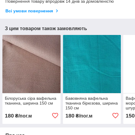
Повернення товару впродовж 14 днів за домовленістю
Всі умови повернення
З цим товаром також замовляють
Білоруська сіра вафельна
Бавовняна вафельна
Вафе
тканина, ширина 150 см
тканина бірюзова, ширина
морс
150 см
штур
шир
180
180
150
₴/пог.м
₴/пог.м