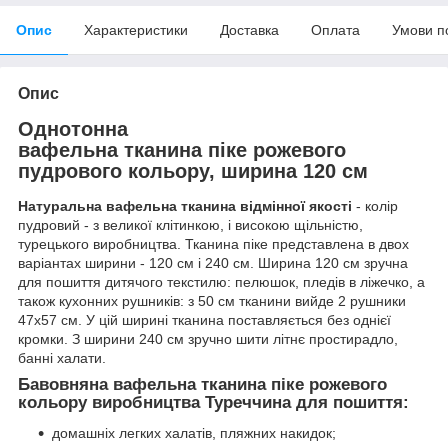
Опис
Характеристики
Доставка
Оплата
Умови п
Опис
Однотонна
вафельна тканина піке рожевого
пудрового кольору, ширина 120 см
Натуральна вафельна тканина відмінної якості
- колір
пудровий - з великої клітинкою, і високою щільністю,
турецького виробництва. Тканина піке представлена ​​в двох
варіантах ширини - 120 см і 240 см. Ширина 120 см зручна
для пошиття дитячого текстилю: пелюшок, пледів в ліжечко, а
також кухонних рушників: з 50 см тканини вийде 2 рушники
47х57 см. У цій ширині тканина поставляється без однієї
кромки. З ширини 240 см зручно шити літнє простирадло,
банні халати.
Бавовняна вафельна тканина піке рожевого
кольору виробництва Туреччина для пошиття:
домашніх легких халатів, пляжних накидок;