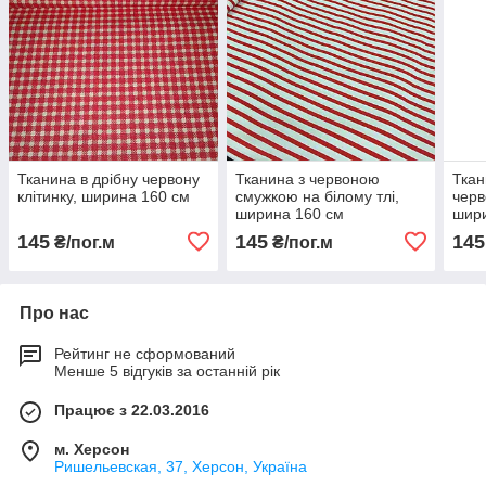
Тканина в дрібну червону
Тканина з червоною
Ткан
клітинку, ширина 160 см
смужкою на білому тлі,
черв
ширина 160 см
шир
145
145
145
₴/пог.м
₴/пог.м
Про нас
Рейтинг не сформований
Менше 5 відгуків за останній рік
Працює з 22.03.2016
м. Херсон
Ришельевская, 37, Херсон, Україна