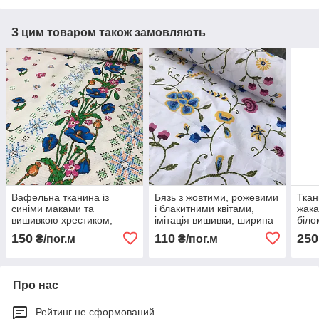
З цим товаром також замовляють
Вафельна тканина із
Бязь з жовтими, рожевими
Ткан
синіми маками та
і блакитними квітами,
жака
вишивкою хрестиком,
імітація вишивки, ширина
біло
ширина 150 см
220 см
см
150
110
250
₴/пог.м
₴/пог.м
Про нас
Рейтинг не сформований