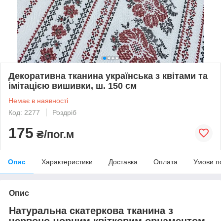
Декоративна тканина українська з квітами та
імітацією вишивки, ш. 150 см
Немає в наявності
Код: 2277
Роздріб
175
₴/пог.м
Опис
Характеристики
Доставка
Оплата
Умови п
Опис
Натуральна скатеркова тканина з
червоно-чорним квітковим орнаментом