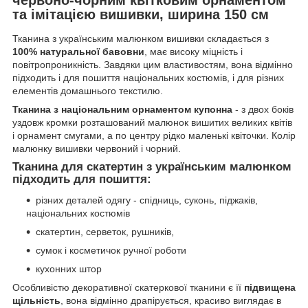
та імітацією вишивки, ширина 150 см
Тканина з українським малюнком вишивки складається з
100% натуральної бавовни
, має високу міцність і
повітропроникність. Завдяки цим властивостям, вона відмінно
підходить і для пошиття національних костюмів, і для різних
елементів домашнього текстилю.
Тканина з національним орнаментом купонна
- з двох боків
уздовж кромки розташований малюнок вишитих великих квітів
і орнамент смугами, а по центру рідко маленькі квіточки. Колір
малюнку вишивки червоний і чорний.
Тканина для скатертин з українським малюнком
підходить для пошиття:
різних деталей одягу - спідниць, суконь, піджаків,
національних костюмів
скатертин, серветок, рушників,
сумок і косметичок ручної роботи
кухонних штор
Особливістю декоративної скатеркової тканини є її
підвищена
щільність
, вона відмінно драпірується, красиво виглядає в