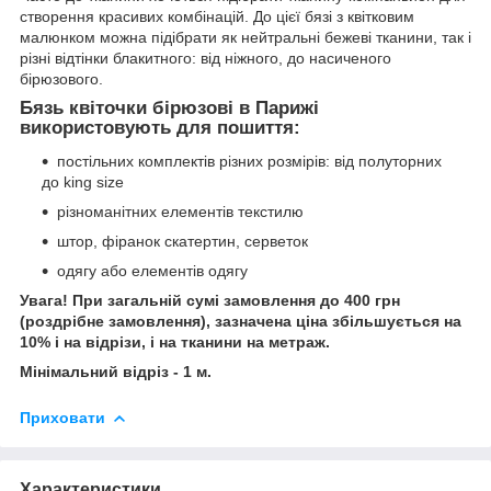
створення красивих комбінацій. До цієї бязі з квітковим
малюнком можна підібрати як нейтральні бежеві тканини, так і
різні відтінки блакитного: від ніжного, до насиченого
бірюзового.
Бязь квіточки бірюзові в Парижі
використовують для пошиття:
постільних комплектів різних розмірів: від полуторних
до king size
різноманітних елементів текстилю
штор, фіранок скатертин, серветок
одягу або елементів одягу
Увага! При загальній сумі замовлення до 400 грн
(роздрібне замовлення), зазначена ціна збільшується на
10% і на відрізи, і на тканини на метраж.
Мінімальний відріз - 1 м.
Приховати
Характеристики