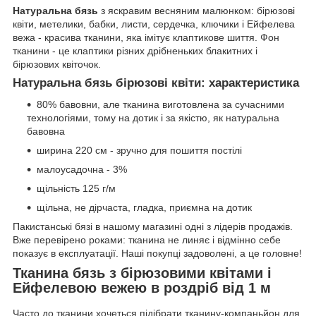
Натуральна бязь
з яскравим весняним малюнком: бірюзові
квіти, метелики, бабки, листи, сердечка, ключики і Ейфелева
вежа - красива тканини, яка імітує клаптикове шиття. Фон
тканини - це клаптики різних дрібненьких блакитних і
бірюзових квіточок.
Натуральна бязь бірюзові квіти: характеристика
80% бавовни, але тканина виготовлена за сучасними
технологіями, тому на дотик і за якістю, як натуральна
бавовна
ширина 220 см - зручно для пошиття постілі
малоусадочна - 3%
щільність 125 г/м
щільна, не дірчаста, гладка, приємна на дотик
Пакистанські бязі в нашому магазині одні з лідерів продажів.
Вже перевірено роками: тканина не линяє і відмінно себе
показує в експлуатації. Наші покупці задоволені, а це головне!
Тканина бязь з бірюзовими квітами і
Ейфелевою вежею в роздріб від 1 м
Часто до тканини хочеться підібрати тканину-компаньйон для