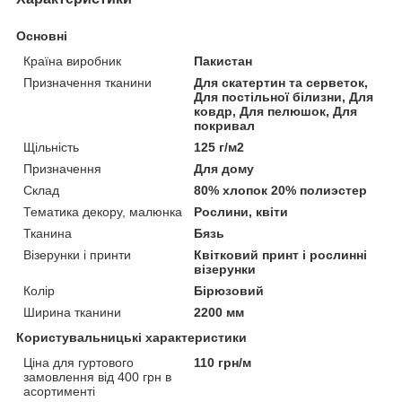
Основні
Країна виробник
Пакистан
Призначення тканини
Для скатертин та серветок,
Для постільної білизни, Для
ковдр, Для пелюшок, Для
покривал
Щільність
125 г/м2
Призначення
Для дому
Склад
80% хлопок 20% полиэстер
Тематика декору, малюнка
Рослини, квіти
Тканина
Бязь
Візерунки і принти
Квітковий принт і рослинні
візерунки
Колір
Бірюзовий
Ширина тканини
2200 мм
Користувальницькі характеристики
Ціна для гуртового
110 грн/м
замовлення від 400 грн в
асортименті