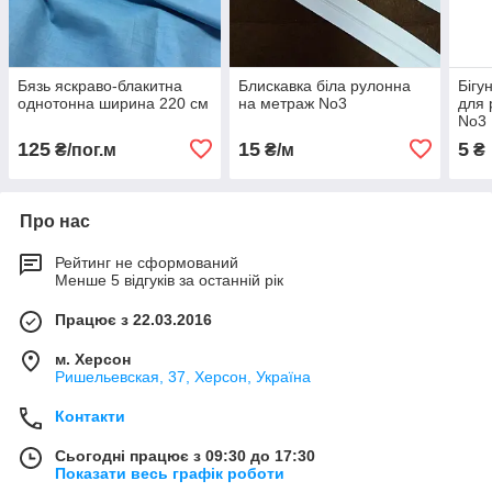
Бязь яскраво-блакитна
Блискавка біла рулонна
Бігу
однотонна ширина 220 см
на метраж No3
для 
No3
125
15
5
₴/пог.м
₴/м
₴
Про нас
Рейтинг не сформований
Менше 5 відгуків за останній рік
Працює з 22.03.2016
м. Херсон
Ришельевская, 37, Херсон, Україна
Контакти
Сьогодні працює з 09:30 до 17:30
Показати весь графік роботи