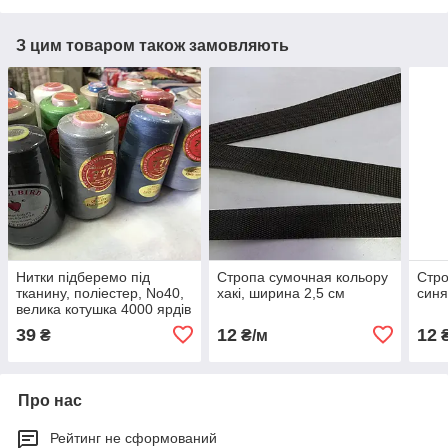
З цим товаром також замовляють
Нитки підберемо під
Стропа сумочная кольору
Стро
тканину, поліестер, No40,
хакі, ширина 2,5 см
синя
велика котушка 4000 ярдів
39
12
12
₴
₴/м
₴
Про нас
Рейтинг не сформований