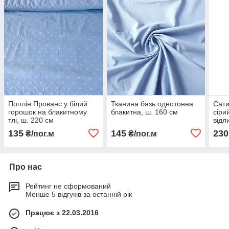
Поплін Прованс у білий
Тканина бязь однотонна
Сати
горошок на блакитному
блакитна, ш. 160 см
сіри
тлі, ш. 220 см
відл
135
145
230
₴/пог.м
₴/пог.м
Про нас
Рейтинг не сформований
Менше 5 відгуків за останній рік
Працює з 22.03.2016