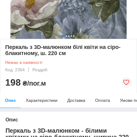
Перкаль з 3D-малюнком білі квіти на сіро-
блакитному, ш. 220 см
Немає в наявності
Код: 2364
Роздріб
198
₴/пог.м
Опис
Характеристики
Доставка
Оплата
Умови п
Опис
Перкаль з 3D-малюнком - білими
квітами на сіро-блакитному, ширина 220