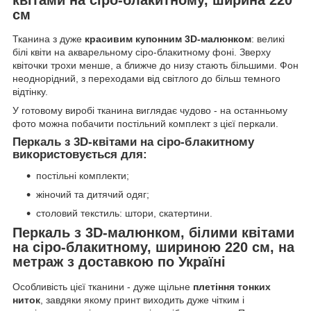
см
Тканина з дуже
красивим купонним 3D-малюнком
: великі
білі квіти на акварельному сіро-блакитному фоні. Зверху
квіточки трохи менше, а ближче до низу стають більшими. Фон
неоднорідний, з переходами від світлого до більш темного
відтінку.
У готовому виробі тканина виглядає чудово - на останньому
фото можна побачити постільний комплект з цієї перкали.
Перкаль з 3D-квітами на сіро-блакитному
використовується для:
постільні комплекти;
жіночий та дитячий одяг;
столовий текстиль: штори, скатертини.
Перкаль з 3D-малюнком, білими квітами
на сіро-блакитному, шириною 220 см, на
метраж з доставкою по Україні
Особливість цієї тканини - дуже щільне
плетіння тонких
ниток
, завдяки якому принт виходить дуже чітким і