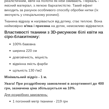
реалістичним, квіти на полотні як ніби оживають. Перкаль -
якісний матеріал, з легкою бархатистістю. Такий ефект
виходить за рахунок особливого способу обробки нитки (їх
змочують у спеціальному розчині).
Тканина відразу ж нагрівається від дотику, стає теплою. Вона
неймовірно
м'яка і приємна
на дотик, неможливо відірватися.
Властивості тканини з 3D-рисунком білі квіти на
сіро-блакитному:
100% бавовна
ширина 220 см
довговічність, міцність
відмінна якість фарби
щільність 130 г\м2
Мінімальний відріз - 1 м.
Увага! При роздрібному замовленні в асортименті до 400
грн, зазначена ціна збільшується на 10%.
Для роздрібних замовлень:
1 погонний метр тканини - 219 грн