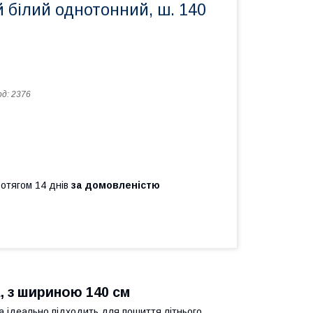
 білий однотонний, ш. 140
од:
2376
ротягом 14 днів
за домовленістю
, з шириною 140 см
а ідеально підходить для пошиття літнього