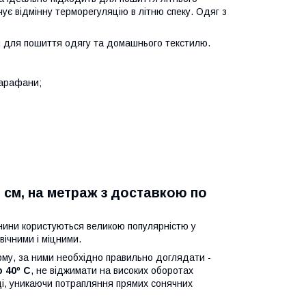
чує відмінну терморегуляцію в літню спеку. Одяг з
я для пошиття одягу та домашнього текстилю.
 сарафани;
 см, на метраж з доставкою по
анини користуються великою популярністю у
вічними і міцними.
орму, за ними необхідно правильно доглядати -
 40º С
, не віджимати на високих оборотах
ді, уникаючи потрапляння прямих сонячних