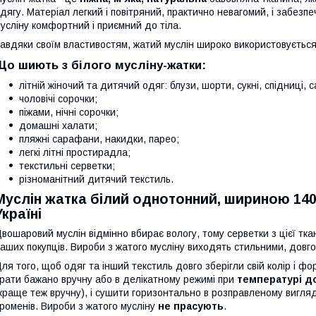
дягу. Матеріал легкий і повітряний, практично невагомий, і забезпе
усліну комфортний і приємний до тіла.
авдяки своїм властивостям, жатий муслін широко використовуєтьс
Що шиють з білого мусліну-жатки:
літній жіночий та дитячий одяг: блузи, шорти, сукні, спідниці,
чоловічі сорочки;
піжами, нічні сорочки;
домашні халати;
пляжні сарафани, накидки, парео;
легкі літні простирадла;
текстильні серветки;
різноманітний дитячий текстиль.
Муслін жатка білий однотонний, шириною 140
Україні
вошаровий муслін відмінно вбирає вологу, тому серветки з цієї тк
аших покупців. Вироби з жатого мусліну виходять стильними, довго
ля того, щоб одяг та інший текстиль довго зберігли свій колір і ф
рати бажано вручну або в делікатному режимі при
температурі до
краще теж вручну), і сушити горизонтально в розправленому вигля
роменів. Вироби з жатого мусліну
не прасують
.