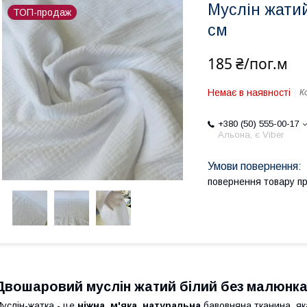
Муслін жатий
ТОП-продаж
см
185 ₴/пог.м
Немає в наявності
К
+380 (50) 555-00-17
Альона, є Viber
повернення товару п
Двошаровий муслін жатий білий без малюнка
услін-жатка - це
ніжна, м'яка, натуральна
бавовняна тканина, як