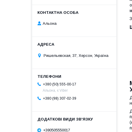
о
м
З
Альона
Ришельевская, 37, Херсон, Україна
+380 (50) 555-00-17
Альона, є Viber
Д
+380 (98) 307-02-39
н
Д
п
(
п
+380505550017