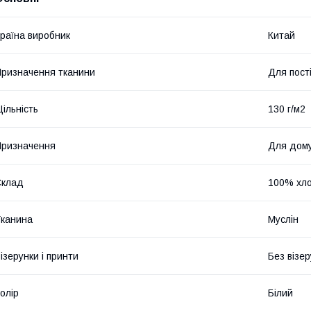
раїна виробник
Китай
ризначення тканини
Для пост
ільність
130 г/м2
ризначення
Для дом
Склад
100% хло
канина
Муслін
ізерунки і принти
Без візер
олір
Білий