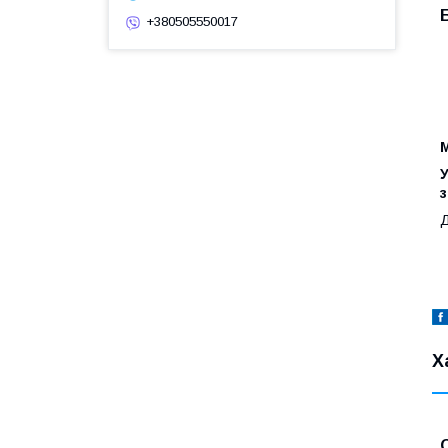
+380505550017
М
У
з
Д
Х