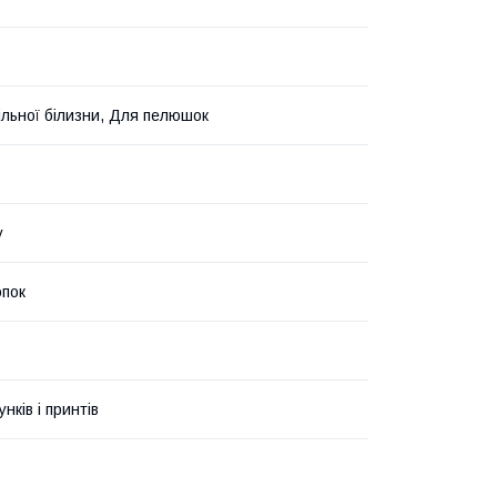
ільної білизни, Для пелюшок
у
пок
унків і принтів