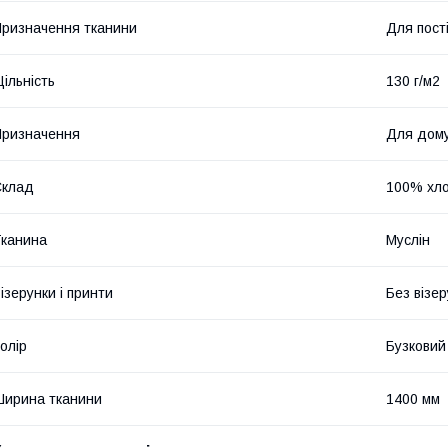
ризначення тканини
Для пост
ільність
130 г/м2
ризначення
Для дом
Склад
100% хло
канина
Муслін
ізерунки і принти
Без візер
олір
Бузковий
ирина тканини
1400 мм