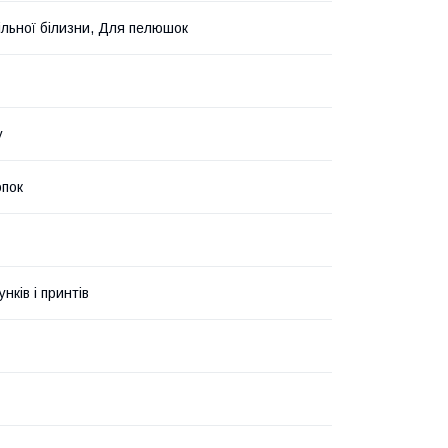
ільної білизни, Для пелюшок
у
пок
унків і принтів