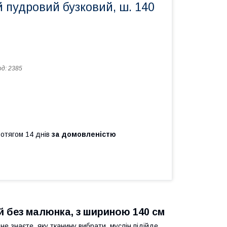
 пудровий бузковий, ш. 140
од:
2385
ротягом 14 днів
за домовленістю
 без малюнка, з шириною 140 см
не знаєте, яку тканину вибрати, муслін підійде