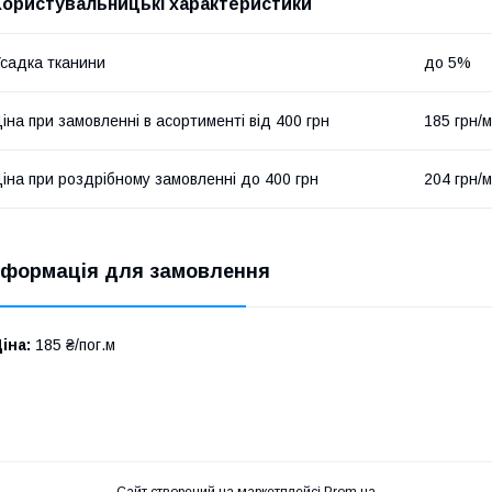
Користувальницькі характеристики
садка тканини
до 5%
іна при замовленні в асортименті від 400 грн
185 грн/м
іна при роздрібному замовленні до 400 грн
204 грн/м
нформація для замовлення
іна:
185 ₴/пог.м
Сайт створений на маркетплейсі
Prom.ua