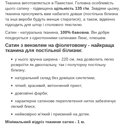
Тканина виготовляється в Пакистані. Головна особливість
цього сатину - підвищена
щільність 135 г/м
. Завдяки цьому,
тканина прослужить вам набагато довше (постільна білизна
та інші вироби будуть менше стиратися), а також, відмінно
підходить для штор і столового текстилю.
Сатин - натуральна тканина,
100% бавовна
. Він добре
поєднується з однотонними сатинами Люкс, плюшем.
Сатин з вензелем на фіолетовому - найкраща
тканина для постільної білизни:
у нього зручна ширина - 220 см, яка дозволить легко
розкроїти як двоспальну, так і полуторну постільну
білизну;
натуральний склад без домішок синтетики;
чіткий, красивий, витончений принт;
довговічні фарби;
характерне сатинове переплетення ниток забезпечує
легкий блиск;
неймовірно м'який і приємний на дотик.
Мінімальний відріз тканини сатин - 1 м.