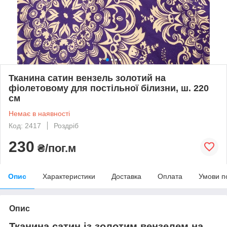
Тканина сатин вензель золотий на
фіолетовому для постільної білизни, ш. 220
см
Немає в наявності
Код: 2417
Роздріб
230
₴/пог.м
Опис
Характеристики
Доставка
Оплата
Умови п
Опис
Тканина сатин із золотим вензелем на