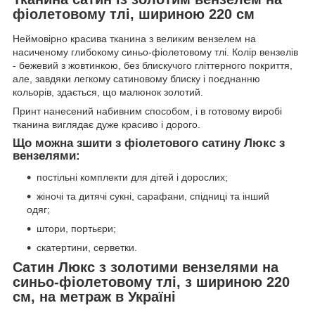
фіолетовому тлі, шириною 220 см
Неймовірно красива тканина з великим вензелем на
насиченому глибокому синьо-фіолетовому тлі. Колір вензелів
- бежевий з жовтинкою, без блискучого гліттерного покриття,
але, завдяки легкому сатиновому блиску і поєднанню
кольорів, здається, що малюнок золотий.
Принт нанесений набивним способом, і в готовому виробі
тканина виглядає дуже красиво і дорого.
Що можна зшити з фіолетового сатину Люкс з
вензелями:
постільні комплекти для дітей і дорослих;
жіночі та дитячі сукні, сарафани, спідниці та інший
одяг;
штори, портьєри;
скатертини, серветки.
Сатин Люкс з золотими вензелями на
синьо-фіолетовому тлі, з шириною 220
см, на метраж в Україні