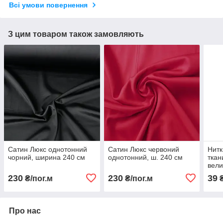
Всі умови повернення
З цим товаром також замовляють
Сатин Люкс однотонний
Сатин Люкс червоний
Нитк
чорний, ширина 240 см
однотонний, ш. 240 см
ткан
вели
230
230
39
₴/пог.м
₴/пог.м
Про нас