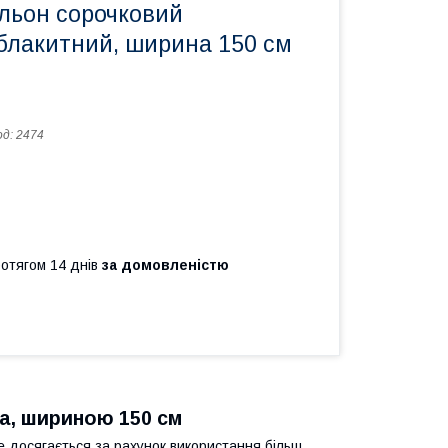
 льон сорочковий
блакитний, ширина 150 см
од:
2474
ротягом 14 днів
за домовленістю
а, шириною 150 см
це досягається за рахунок використання більш