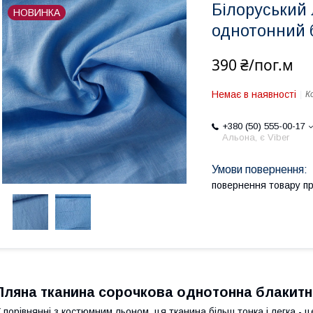
Білоруський
НОВИНКА
однотонний 
390 ₴/пог.м
Немає в наявності
К
+380 (50) 555-00-17
Альона, є Viber
повернення товару п
Лляна тканина сорочкова однотонна блакитн
 порівнянні з костюмним льоном, ця тканина більш тонка і легка - 