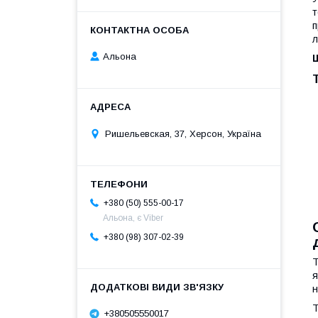
т
п
л
Альона
Ришельевская, 37, Херсон, Україна
+380 (50) 555-00-17
Альона, є Viber
+380 (98) 307-02-39
Т
я
н
Т
+380505550017