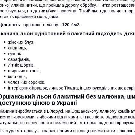
онкої лляної нитки, що пройшла дорогу обробку. Нитки розташован
росвічується, на дотик м'яка і приємна. Такий льон дозволяє створ
ягають красивими складками.
Щільність
сорочкового льону -
120 г\м2.
Тканина льон однотонний блакитний підходить для
жіночих блуз,
спідниць,
суконь,
сарафанів,
літніх шортів,
широких штанів,
костюмів,
чоловічих сорочок,
інтер'єрних іграшок, ляльок Тільда, інших рукодільних шедеврі
Оршанський льон блакитний без малюнка, шир
доступною ціною в Україні
канина виробляється в Білорусі, на Оршанському лляному комбінат
кістю і красивими глибокими відтінками, він повністю відповідає вс
атурального льону просто незамінний - матеріал відмінно пропускає
екстура матеріалу - з характерними потовщеннями нитки, поверхн