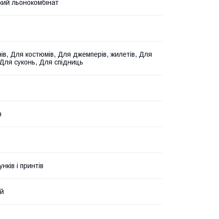
ий льонокомбінат
ів, Для костюмів, Для джемперів, жилетів, Для
 Для суконь, Для спідниць
н
унків і принтів
ий