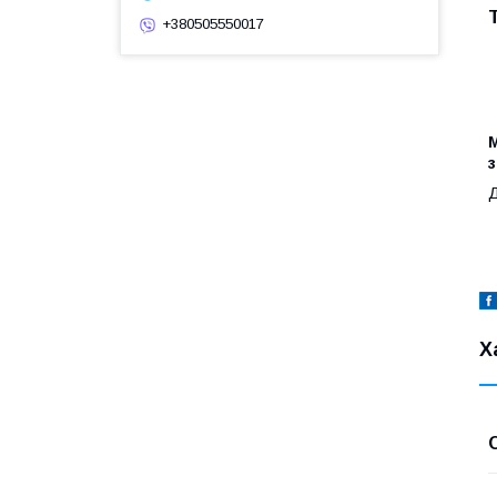
+380505550017
М
з
Д
Х