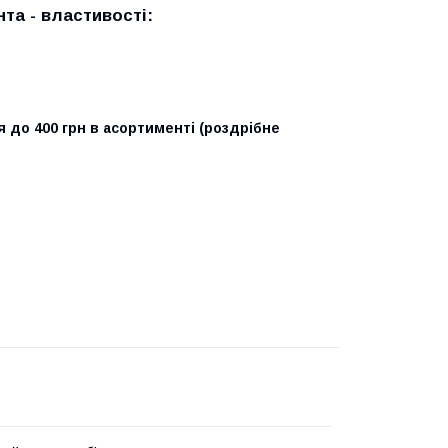
та - властивості:
ня до 400 грн в асортименті (роздрібне