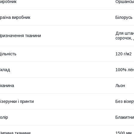
иробник
Оршанськ
раїна виробник
Білорусь
Для штан
ризначення тканини
сорочок,
ільність
120 г/м2
Склад
100% лё
канина
Льон
ізерунки і принти
Без візер
олір
Блакитн
ирина тканини
1500 мм