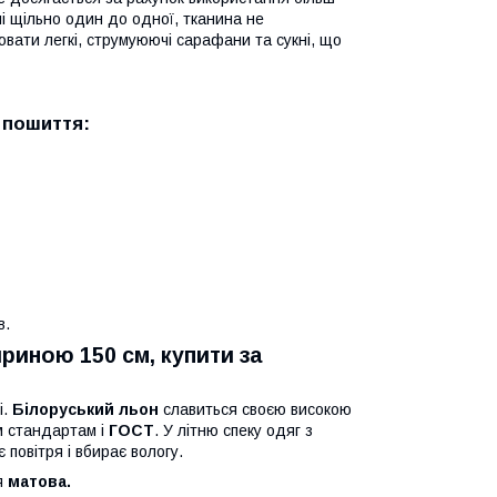
і щільно один до одної, тканина не
ювати легкі, струмуюючі сарафани та сукні, що
 пошиття:
в.
иною 150 см, купити за
і.
Білоруський льон
славиться своєю високою
ім стандартам і
ГОСТ
. У літню спеку одяг з
 повітря і вбирає вологу.
я
матова.