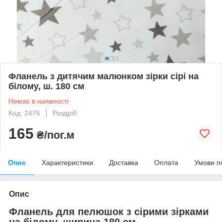
Фланель з дитячим малюнком зірки сірі на
білому, ш. 180 см
Немає в наявності
Код: 2476
Роздріб
165
₴/пог.м
Опис
Характеристики
Доставка
Оплата
Умови п
Опис
Фланель для пелюшок з сірими зірками
на білому, ширина 180 см