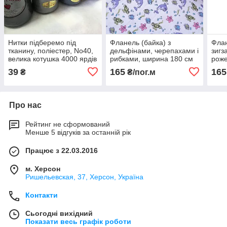
Нитки підберемо під
Фланель (байка) з
Флан
тканину, поліестер, No40,
дельфінами, черепахами і
зигз
велика котушка 4000 ярдів
рибками, ширина 180 см
рож
шир
39
165
165
₴
₴/пог.м
Про нас
Рейтинг не сформований
Менше 5 відгуків за останній рік
Працює з 22.03.2016
м. Херсон
Ришельевская, 37, Херсон, Україна
Контакти
Сьогодні вихідний
Показати весь графік роботи