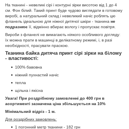
На тканині - невеликі сірі і контурні зірки висотою від 1 до 4
см. Фон білий. Такий принт буде чудово виглядати в готовому
виробі, а натуральний склад і невеликий начіс роблять цю
фланель ідеальною для ніжної дитячої шкіри - тканина
не
подразнює
її, відмінно вбирає вологу і пропускає повітря.
Вироби з фланелі не вимагають ніякого особливого догляду:
їх можна прати в машинці в делікатному режимі, і, в разі
необхідності, прасувати праскою.
Тканина байка дитяча принт сірі зірки на білому
- властивості:
100% бавовна
ніжний пухнастий начіс
тепла
щільна і якісна
Увага! При роздрібному замовленні до 400 грн в
асортименті зазначена ціна збільшується на 10%
Мінімальний відріз - 1 м.
Для роздрібних замовлень:
1 погонний метр тканини - 182 грн