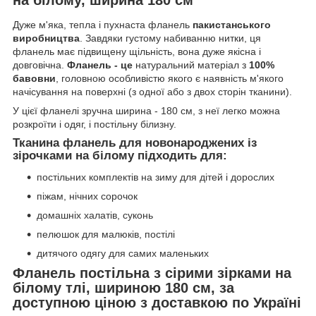
Дуже м'яка, тепла і пухнаста фланель
пакистанського
виробництва
. Завдяки густому набиванню нитки, ця
фланель має підвищену щільність, вона дуже якісна і
довговічна.
Фланель - це
натуральний матеріал з
100%
бавовни
, головною особливістю якого є наявність м'якого
начісування на поверхні (з одної або з двох сторін тканини).
У цієї фланелі зручна ширина - 180 см, з неї легко можна
розкроїти і одяг, і постільну білизну.
Тканина фланель для новонароджених із
зірочками на білому підходить для:
постільних комплектів на зиму для дітей і дорослих
піжам, нічних сорочок
домашніх халатів, суконь
пелюшок для малюків, постілі
дитячого одягу для самих маленьких
Фланель постільна з сірими зірками на
білому тлі, шириною 180 см, за
доступною ціною з доставкою по Україні