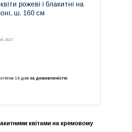
квіти рожеві і блакитні на
ні, ш. 160 см
од:
2517
ротягом 14 днів
за домовленістю
лакитними квітами на кремовому