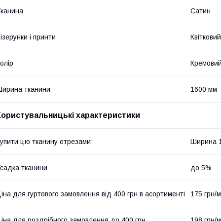
канина
Сатин
ізерунки і принти
Квітковий
олір
Кремови
ирина тканини
1600 мм
Користувальницькі характеристики
упити цю тканину отрезами:
Ширина 
садка тканини
до 5%
іна для гуртового замовлення від 400 грн в асортименті
175 грн/м
іна для роздрібного замовлення до 400 грн
198 грн/м