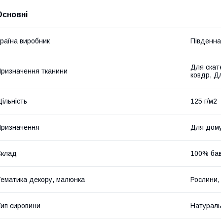
Основні
раїна виробник
Південна
Для скат
ризначення тканини
ковдр, Д
ільність
125 г/м2
ризначення
Для дом
Склад
100% ба
ематика декору, малюнка
Рослини, 
ип сировини
Натурал