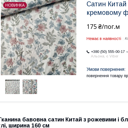
Сатин Китай 
НОВИНКА
кремовому фо
175 ₴/пог.м
Немає в наявності
К
+380 (50) 555-00-17
Альона, є Viber
повернення товару п
Тканина бавовна сатин Китай з рожевими і б
тлі, ширина 160 см