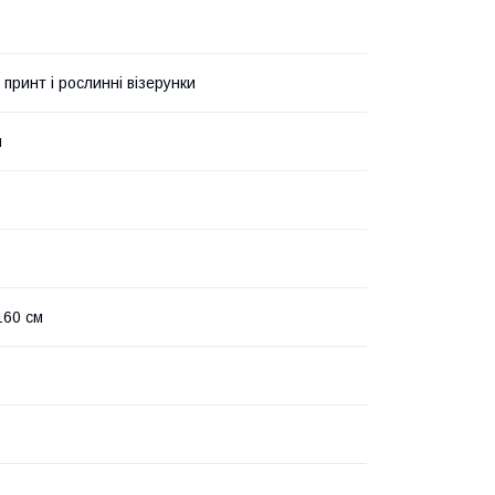
 принт і рослинні візерунки
й
160 см