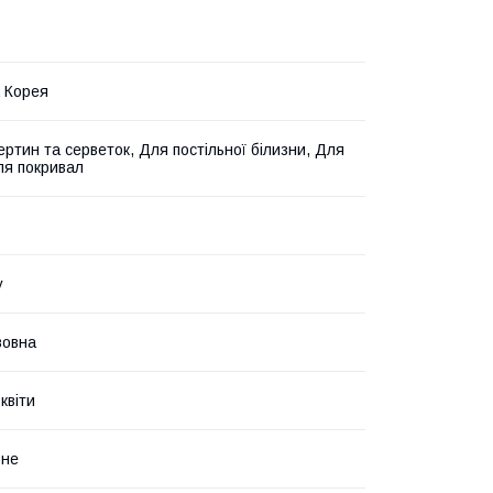
 Корея
ертин та серветок, Для постільної білизни, Для
ля покривал
у
вовна
квіти
ьне