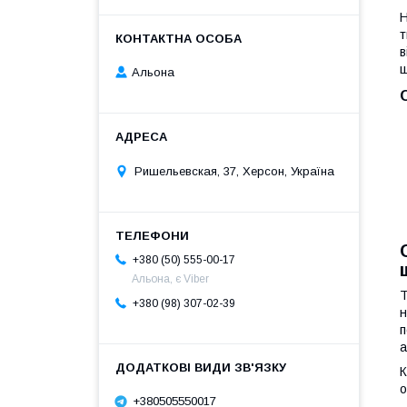
Н
т
в
щ
Альона
Ришельевская, 37, Херсон, Україна
+380 (50) 555-00-17
Альона, є Viber
Т
+380 (98) 307-02-39
н
п
а
К
о
+380505550017