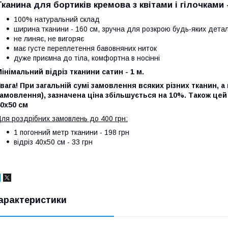
Тканина для бортиків кремова з квітами і гілочками 
100% натуральний склад
ширина тканини - 160 см, зручна для розкрою будь-яких детал
не линяє, не вигоряє
має густе переплетення бавовняних ниток
дуже приємна до тіла, комфортна в носінні
інімальний відріз тканини сатин - 1 м.
вага! При загальній сумі замовлення всяких різних тканин, а 
амовлення), зазначена ціна збільшується на 10%. Також це
0х50 см
ля роздрібних замовлень до 400 грн:
1 погонний метр тканини - 198 грн
відріз 40х50 см - 33 грн
арактеристики