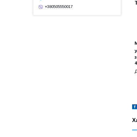
+380505550017
М
У
з
4
Д
Х