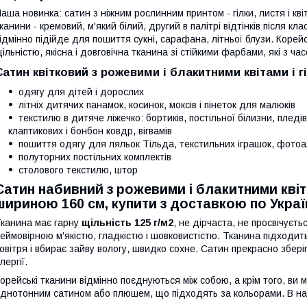
аша новинка: сатин з ніжним рослинним принтом - гілки, листя і кві
канини - кремовий, м'який білий, другий в палітрі відтінків після к
ідмінно підійде для пошиття сукні, сарафана, літньої блузи. Корей
ільністю, якісна і довговічна тканина зі стійкими фарбами, які з ча
Сатин квітковий з рожевими і блакитними квітами і 
одягу для дітей і дорослих
літніх дитячих панамок, косинок, моксів і пінеток для малюків
текстилю в дитяче ліжечко: бортиків, постільної білизни, пледів
клаптикових і бонбон ковдр, вігвамів
пошиття одягу для ляльок Тільда, текстильних іграшок, фотоа
полуторних постільних комплектів
столового текстилю, штор
Сатин набивний з рожевими і блакитними кві
шириною 160 см, купити з доставкою по Украї
канина має гарну
щільність 125 г/м2
, не дірчаста, не просвічуєт
еймовірною м'якістю, гладкістю і шовковистістю. Тканина підходит
овітря і вбирає зайву вологу, швидко сохне. Сатин прекрасно збері
лергії.
орейські тканини відмінно поєднуються між собою, а крім того, ви 
днотонним сатином або плюшем, що підходять за кольорами. В ная