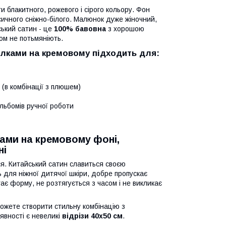
ти блакитного, рожевого і сірого кольору. Фон
ласичного сніжно-білого. Малюнок дуже жіночний,
ський сатин - це
100% бавовна
з хорошою
сом не потьмяніють.
гілками на кремовому підходить для:
 (в комбінації з плюшем)
льбомів ручної роботи
тами на кремовому фоні,
ні
ься. Китайський сатин славиться своєю
ь для ніжної дитячої шкіри, добре пропускає
гає форму, не розтягується з часом і не викликає
можете створити стильну комбінацію з
вності є невеликі
відрізи 40х50 см
.