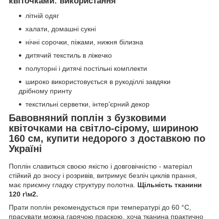
квіточками: використання
літній одяг
халати, домашні сукні
нічні сорочки, піжами, нижня білизна
дитячий текстиль в ліжечко
полуторні і дитячі постільні комплекти
широко використовується в рукоділлі завдяки
дрібному принту
текстильні серветки, інтер'єрний декор
Бавовняний поплін з бузковими
квіточками на світло-сірому, шириною
160 см, купити недорого з доставкою по
Україні
Поплін славиться своєю якістю і довговічністю - матеріал
стійкий до зносу і розривів, витримує безліч циклів прання,
має приємну гладку структуру полотна.
Щільність тканини
120 г\м2.
Прати поплін рекомендується при температурі до 60 °С,
прасувати можна гарячою праскою, хоча тканина практично