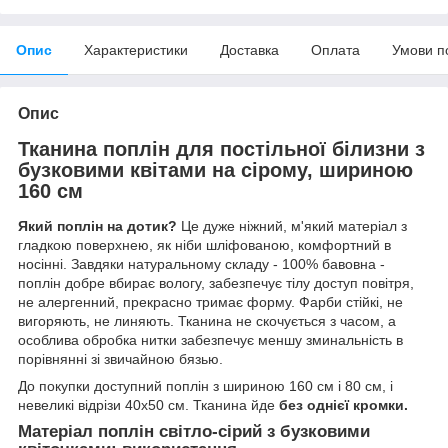
Опис
Характеристики
Доставка
Оплата
Умови п
Опис
Тканина поплін для постільної білизни з
бузковими квітами на сірому, шириною
160 см
Який поплін на дотик?
Це дуже ніжний, м'який матеріал з
гладкою поверхнею, як ніби шліфованою, комфортний в
носінні. Завдяки натуральному складу - 100% бавовна -
поплін добре вбирає вологу, забезпечує тілу доступ повітря,
не алергенний, прекрасно тримає форму. Фарби стійкі, не
вигоряють, не линяють. Тканина не скочується з часом, а
особлива обробка нитки забезпечує меншу зминальність в
порівнянні зі звичайною бязью.
До покупки доступний поплін з шириною 160 см і 80 см, і
невеликі відрізи 40х50 см. Тканина йде
без однієї кромки.
Матеріал поплін світло-сірий з бузковими