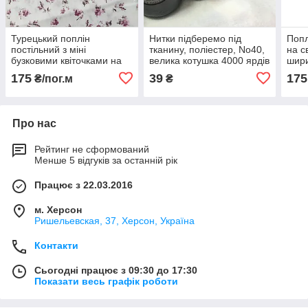
Турецький поплін
Нитки підберемо під
Попл
постільний з міні
тканину, поліестер, No40,
на с
бузковими квіточками на
велика котушка 4000 ярдів
шир
білому, ш. 160 см
175
39
175
₴/пог.м
₴
Про нас
Рейтинг не сформований
Менше 5 відгуків за останній рік
Працює з 22.03.2016
м. Херсон
Ришельевская, 37, Херсон, Україна
Контакти
Сьогодні працює з 09:30 до 17:30
Показати весь графік роботи