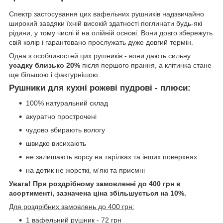
Спектр застосування цих вафельних рушників надзвичайно
широкий завдяки їхній високій здатності поглинати будь-які
рідини, у тому числі й на олійній основі. Вони довго збережуть
свій колір і гарантовано прослужать дуже довгий термін.
Одна з особливостей цих рушників - вони дають сильну
усадку близько 20%
після першого прання, а клітинка стане
ще більшою і фактурнішою.
Рушники для кухні рожеві пудрові - плюси:
100% натуральний склад
акуратно прострочені
чудово вбирають вологу
швидко висихають
не залишають ворсу на тарілках та інших поверхнях
на дотик не жорсткі, м'які та приємні
Увага! При роздрібному замовленні до 400 грн в
асортименті, зазначена ціна збільшується на 10%.
Для роздрібних замовлень до 400 грн:
1 вафельний рушник - 72 грн