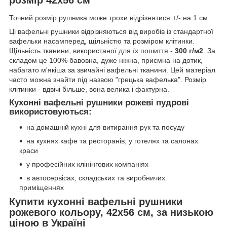
Точний розмір рушника може трохи відрізнятися +/- на 1 см.
Ці вафельні рушники відрізняються від виробів із стандартної
вафельки насамперед, щільністю та розміром клітинки.
Щільність тканини, використаної для їх пошиття -
300 г/м2
. За
складом це 100% бавовна, дуже ніжна, приємна на дотик,
набагато м'якіша за звичайні вафельні тканини. Цей матеріал
часто можна знайти під назвою "грецька вафелька". Розмір
клітинки - вдвічі більше, вона велика і фактурна.
Кухонні вафельні рушники рожеві пудрові
використовуються:
на домашній кухні для витирання рук та посуду
на кухнях кафе та ресторанів, у готелях та салонах
краси
у професійних клінінгових компаніях
в автосервісах, складських та виробничих
приміщеннях
Купити кухонні вафельні рушники
рожевого кольору, 42х56 см, за низькою
ціною в Україні