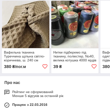
Вафельна тканина
Нитки підберемо під
Вафе
Туреччина щільна світло-
тканину, поліестер, No40,
одяг
коричнева, ш. 240 см
велика котушка 4000 ярдів
підв
240 
380
39
380
₴/пог.м
₴
Про нас
Рейтинг не сформований
Менше 5 відгуків за останній рік
Працює з 22.03.2016