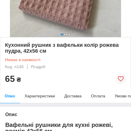
Кухонний рушник з вафельки колір рожева
пудра, 42х56 см
Немає в наявності
Код: п146
Роздріб
65
₴
Опис
Характеристики
Доставка
Оплата
Умови п
Опис
Вафельні рушники для кухні рожеві,
розмір 42х56 см