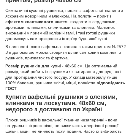
Симпатичні кухонні рушнички, пошиті з вафельної тканини з
яскравим новорічним малюнком. На полотні – принт з
ефектом клаптикового шиття
: квадрати із сердечками,
зірочками, ялинками, сніжинками та оленями. Малюнок
виконаний у приємній колірній гамі, і такі готові рушники
допоможуть вам прикрасити інтер'єр будь-якої кухні.
В наявності також вафельна тканина з таким принтом №2572.
З її допомогою можна стоврити цілий святковий комплект з
рушників, прихваток та фартуха.
Розмір рушників для кухні
- 48х60 см. Це оптимальний
розмір, який робить їх зручними як витирання для рук, так і
для протирання чистого посуду. У складі матеріалу лише
100% бавовна, рушники якісні, міцні, повністю
відповідають
ГОСТ
.
Купити вафельні рушники з оленями,
ялинками та лоскутами, 48х60 см,
недорого з доставкою по Україні
Плюси рушників із вафельної тканини незаперечні - вони
натуральні, гігроскопічні, не викликають алергічної реакції,
щільні, міцні, не линяють після прання. Часто їх вибирають