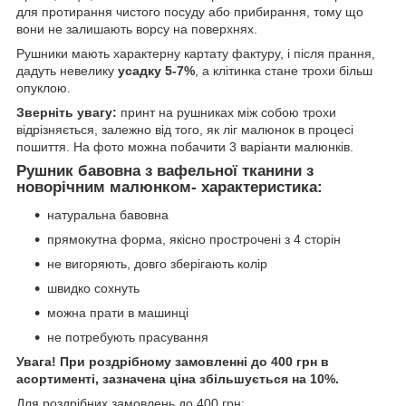
для протирання чистого посуду або прибирання, тому що
вони не залишають ворсу на поверхнях.
Рушники мають характерну картату фактуру, і після прання,
дадуть невелику
усадку 5-7%
, а клітинка стане трохи більш
опуклою.
Зверніть увагу:
принт на рушниках між собою трохи
відрізняється, залежно від того, як ліг малюнок в процесі
пошиття. На фото можна побачити 3 варіанти малюнків.
Рушник бавовна з вафельної тканини з
новорічним малюнком- характеристика:
натуральна бавовна
прямокутна форма, якісно прострочені з 4 сторін
не вигоряють, довго зберігають колір
швидко сохнуть
можна прати в машинці
не потребують прасування
Увага! При роздрібному замовленні до 400 грн в
асортименті, зазначена ціна збільшується на 10%.
Для роздрібних замовлень до 400 грн: