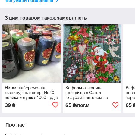
Всі умови повернення
З цим товаром також замовляють
Нитки підберемо під
Вафельна тканина
Ваф
тканину, поліестер, No40,
новорічна з Санта
ново
велика котушка 4000 ярдів
Клаусом і ангелом на
черв
сірому картатому, ш. 50
39
65
65
₴
₴/пог.м
₴
см
Про нас