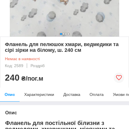
Фланель для пелюшок хмари, ведмедики та
сірі зірки на білому, ш. 240 см
Немає в наявності
Код: 2589
Роздріб
240
₴/пог.м
Опис
Характеристики
Доставка
Оплата
Умови п
Опис
Фланель для постільної білизни з
ведмедями, хмаринками, місяцями та