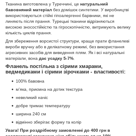
Тканина виготовлена ​​у Туреччині, це
натуральний
бавовняний матеріал
без домішок синтетики. У виробництві
використовуються стійкі гіпоалергенні барвники, які не
линяють після прання. Турецькі тканини відрізняються
високою зносостійкістю та гігроскопічністю, витримують велику
кількість циклів прання.
Для збереження ворсистої структури, краще прати фланелеві
вироби вручну або в делікатному режимі, без використання
агресивних засобів для виведення плям. Як і всі натуральні
матеріали, вона
дає усадку 5-7%
.
Фланель постільна з сірими хмарами,
ведмедиками і сірими зірочками - властивості:
100% бавовна
м'яка, приємна на дотик текстура
невеликий начіс
добре тримає температуру
ширина 240 см
відмінно зберігає форму та колір
Увага! При роздрібному замовленні до 400 грн в
асортименті зазначена ціна збільшується на 10%