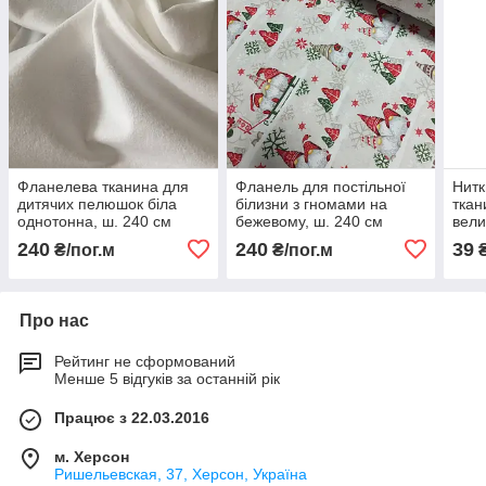
Фланелева тканина для
Фланель для постільної
Нитк
дитячих пелюшок біла
білизни з гномами на
ткан
однотонна, ш. 240 см
бежевому, ш. 240 см
вели
240
240
39
₴/пог.м
₴/пог.м
Про нас
Рейтинг не сформований
Менше 5 відгуків за останній рік
Працює з 22.03.2016
м. Херсон
Ришельевская, 37, Херсон, Україна