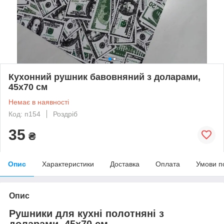
Кухонний рушник бавовняний з доларами,
45х70 см
Немає в наявності
Код: п154
Роздріб
35
₴
Опис
Характеристики
Доставка
Оплата
Умови п
Опис
Рушники для кухні полотняні з
доларами, 45х70 см