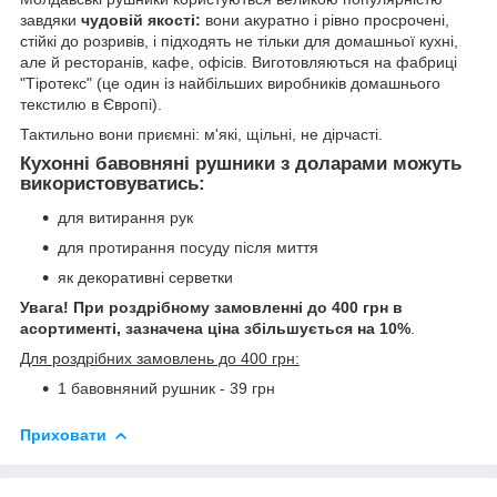
завдяки
чудовій якості:
вони акуратно і рівно просрочені,
стійкі до розривів, і підходять не тільки для домашньої кухні,
але й ресторанів, кафе, офісів. Виготовляються на фабриці
"Тіротекс" (це один із найбільших виробників домашнього
текстилю в Європі).
Тактильно вони приємні: м'які, щільні, не дірчасті.
Кухонні бавовняні рушники з доларами можуть
використовуватись:
для витирання рук
для протирання посуду після миття
як декоративні серветки
Увага! При роздрібному замовленні до 400 грн в
асортименті, зазначена ціна збільшується на 10%
.
Для роздрібних замовлень до 400 грн:
1 бавовняний рушник - 39 грн
Приховати