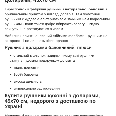
Тираспольські фабричні рушники з
натуральної бавовни
з
оригінальним принтом у вигляді доларів. Такі полотняні
рушнички є чудовою альтернативою звичним нам вафельним
рушникам - вони також добре вбирають вологу, швидко
сохнуть, і не розтягуються з часом.
Набивний принт нанесений стійкими фарбами - рушники не
вигоряють і не линяють після прання.
Рушник з доларами бавовняний: плюси
стильний малюнок, завдяки якому такі рушники
стануть чудовим подарунком до свята
міцні, довговічні
100% бавовна
висока щільність
універсальне застосування
Купити рушники кухонні з доларами,
45х70 см, недорого з доставкою по
Україні
Молдавські рушники користуються великою популярністю