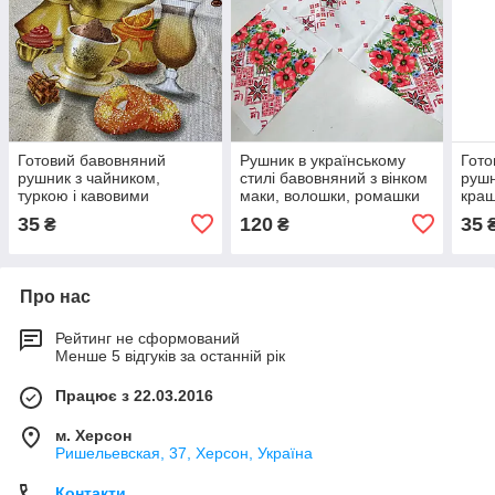
Готовий бавовняний
Рушник в українському
Гото
рушник з чайником,
стилі бавовняний з вінком
рушн
туркою і кавовими
маки, волошки, ромашки
краш
зернами, 45х70 см
42х150 см
кліт
35
120
35
₴
₴
Про нас
Рейтинг не сформований
Менше 5 відгуків за останній рік
Працює з 22.03.2016
м. Херсон
Ришельевская, 37, Херсон, Україна
Контакти