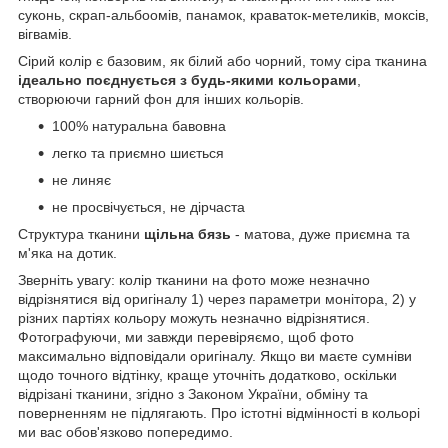
суконь, скрап-альбоомів, панамок, краваток-метеликів, моксів,
вігвамів.
Сірий колір є базовим, як білий або чорний, тому сіра тканина
ідеально поєднується з будь-якими кольорами
,
створюючи гарний фон для інших кольорів.
100% натуральна бавовна
легко та приємно шиється
не линяє
не просвічується, не дірчаста
Структура тканини
щільна
бязь
- матова, дуже приємна та
м'яка на дотик.
Зверніть увагу: колір тканини на фото може незначно
відрізнятися від оригіналу 1) через параметри монітора, 2) у
різних партіях кольору можуть незначно відрізнятися.
Фотографуючи, ми завжди перевіряємо, щоб фото
максимально відповідали оригіналу. Якщо ви маєте сумніви
щодо точного відтінку, краще уточніть додатково, оскільки
відрізані тканини, згідно з Законом України, обміну та
поверненням не підлягають. Про істотні відмінності в кольорі
ми вас обов'язково попередимо.