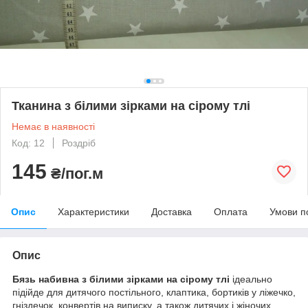
Тканина з білими зірками на сірому тлі
Немає в наявності
Код: 12
Роздріб
145
₴/пог.м
Опис
Характеристики
Доставка
Оплата
Умови п
Опис
Бязь набивна з білими зірками на сірому тлі
ідеально
підійде для дитячого постільного, клаптика, бортиків у ліжечко,
гніздечок, конвертів на виписку, а також дитячих і жіночих