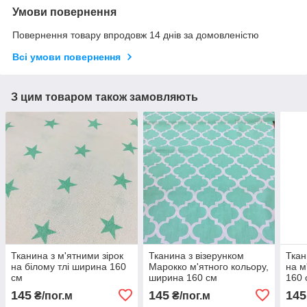
Умови повернення
Повернення товару впродовж 14 днів за домовленістю
Всі умови повернення
З цим товаром також замовляють
Тканина з м'ятними зірок
Тканина з візерунком
Ткан
на білому тлі ширина 160
Марокко м'ятного кольору,
на м
см
ширина 160 см
160 
145
145
145
₴/пог.м
₴/пог.м