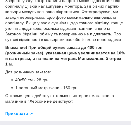
Зверніть увагу: колір тканини на фото може відрізнятися від
оригіналу 1) з-за налаштувань монітора, 2) в різних партіях
кольори можуть незначно відрізнятися. Фотографуючи, ми
завжди перевіряємо, щоб фото максимально відповідали
оригіналу. Якщо у вас є сумніви щодо точного відтінку, краще
уточніть додатково, оскільки відрізані тканини, згідно із
Законом України, обміну та поверненню не підлягають. Про
суттєві відмінності в кольорі ми вас обов'язково попередимо.
Внимание! При общей сумме заказа до 400 грн
(розничный заказ), указанная цена увеличивается на 10%
и на отрезы, и на ткани на метраж. Минимальный отрез -
1 м.
Для розничных заказов:
40х50 см - 28 грн
1 погонный метр ткани - 160 грн
Оптовые цены действуют только в интернет-магазине, в
магазине в г.Херсоне не действуют.
Приховати