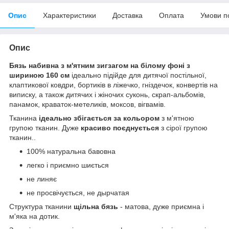
Опис
Характеристики
Доставка
Оплата
Умови п
Опис
Бязь набивна з м'ятним зигзагом на білому фоні з
шириною 160 см
ідеально підійде для дитячої постільної,
клаптикової ковдри, бортиків в ліжечко, гніздечок, конвертів на
виписку, а також дитячих і жіночих суконь, скрап-альбомів,
панамок, краваток-метеликів, моксов, вігвамів.
Тканина
ідеально збігається за кольором
з м'ятною
групою тканин. Дуже
красиво поєднується
з сірої групою
тканин..
100% натуральна бавовна
легко і приємно шиється
не линяє
не просвічується, не дырчатая
Структура тканини
щільна
бязь
- матова, дуже приємна і
м'яка на дотик.