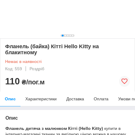
Фланель (байка) Кітті Hello Kitty на
блакитному
Немає в наявності
Код: 559
Роздріб
110
₴/пог.м
Опис
Характеристики
Доставка
Оплата
Умови п
Опис
Фланель дитяча з малюнком Кітті (Hello Kitty)
купити в
інтернет-магазині тканин за вигідною ціною можна в нашому