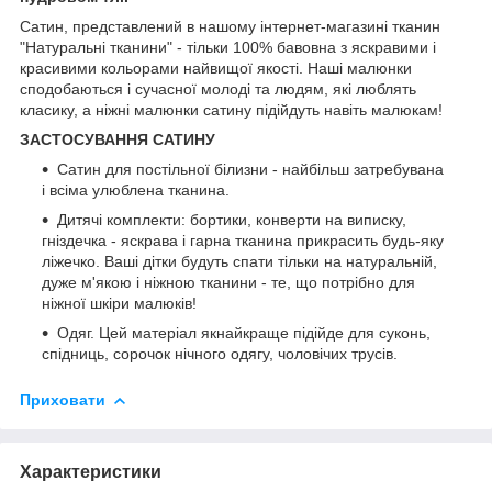
Сатин, представлений в нашому інтернет-магазині тканин
"Натуральні тканини" - тільки 100% бавовна з яскравими і
красивими кольорами найвищої якості. Наші малюнки
сподобаються і сучасної молоді та людям, які люблять
класику, а ніжні малюнки сатину підійдуть навіть малюкам!
ЗАСТОСУВАННЯ САТИНУ
Сатин для постільної білизни - найбільш затребувана
і всіма улюблена тканина.
Дитячі комплекти: бортики, конверти на виписку,
гніздечка - яскрава і гарна тканина прикрасить будь-яку
ліжечко. Ваші дітки будуть спати тільки на натуральній,
дуже м'якою і ніжною тканини - те, що потрібно для
ніжної шкіри малюків!
Одяг. Цей матеріал якнайкраще підійде для суконь,
спідниць, сорочок нічного одягу, чоловічих трусів.
Приховати
Характеристики