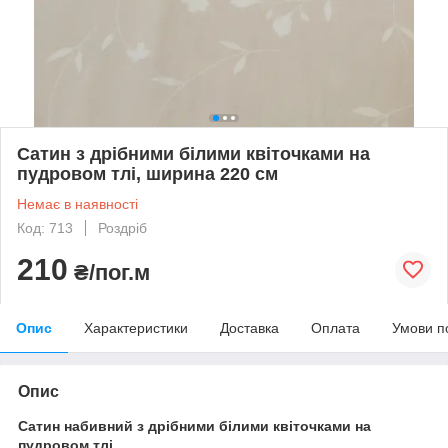
Сатин з дрібними білими квіточками на
пудровом тлі, ширина 220 см
Немає в наявності
Код: 713
Роздріб
210
₴/пог.м
Опис
Характеристики
Доставка
Оплата
Умови п
Опис
Сатин набивний з дрібними білими квіточками на
пудровом тлі.