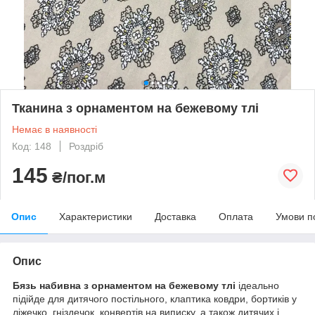
Тканина з орнаментом на бежевому тлі
Немає в наявності
Код: 148
Роздріб
145
₴/пог.м
Опис
Характеристики
Доставка
Оплата
Умови п
Опис
Бязь набивна з орнаментом на бежевому тлі
ідеально
підійде для дитячого постільного, клаптика ковдри, бортиків у
ліжечко, гніздечок, конвертів на виписку, а також дитячих і