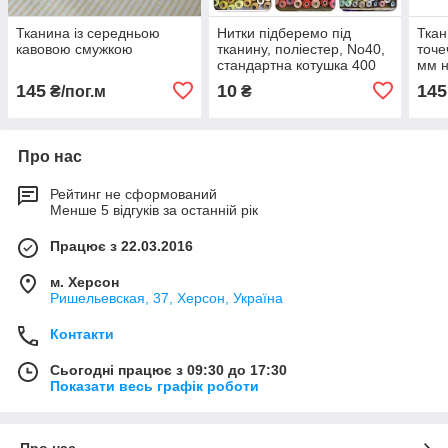
Тканина із середньою
Нитки підберемо під
Ткан
кавовою смужкою
тканину, поліестер, No40,
точе
стандартна котушка 400
мм н
ярдів
145
10
145
₴/пог.м
₴
Про нас
Рейтинг не сформований
Менше 5 відгуків за останній рік
Працює з 22.03.2016
м. Херсон
Ришельевская, 37, Херсон, Україна
Контакти
Сьогодні працює з 09:30 до 17:30
Показати весь графік роботи
Про нас