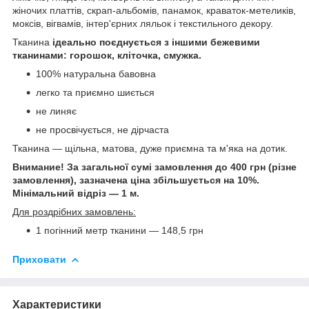
жіночих платтів, скрап-альбомів, панамок, краваток-метеликів,
моксів, вігвамів, інтер'єрних ляльок і текстильного декору.
Тканина
ідеально поєднується з іншими бежевими
тканинами: горошок, кліточка, смужка.
100% натуральна бавовна
легко та приємно шиється
не линяє
не просвічується, не дірчаста
Тканина — щільна, матова, дуже приємна та м'яка на дотик.
Внимание! За загальної сумі замовлення до 400 грн (різне
замовлення), зазначена ціна збільшується на 10%.
Мінімальний відріз — 1 м.
Для роздрібних замовлень:
1 погінний метр тканини — 148,5 грн
Приховати
Характеристики