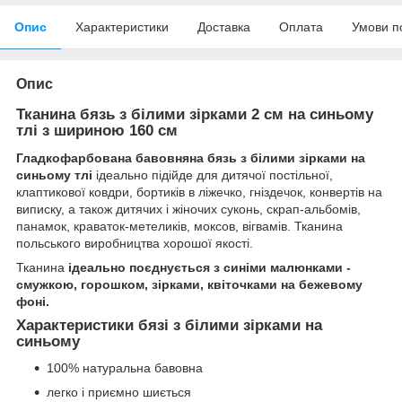
Опис
Характеристики
Доставка
Оплата
Умови п
Опис
Тканина бязь з білими зірками 2 см на синьому
тлі з шириною 160 см
Гладкофарбована бавовняна бязь з білими зірками на
синьому тлі
ідеально підійде для дитячої постільної,
клаптикової ковдри, бортиків в ліжечко, гніздечок, конвертів на
виписку, а також дитячих і жіночих суконь, скрап-альбомів,
панамок, краваток-метеликів, моксов, вігвамів. Тканина
польського виробництва хорошої якості.
Тканина
ідеально поєднується з синіми малюнками -
смужкою, горошком, зірками, квіточками на бежевому
фоні.
Характеристики бязі з білими зірками на
синьому
100% натуральна бавовна
легко і приємно шиється